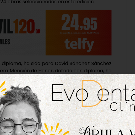
 24 obras seleccionadas en esta edición.
 y diploma, ha sido para David Sánchez Sánchez
rimera Mención de Honor, dotada con diploma, ha
bra ‘Flesh’, mientras que la Segunda Mención de
ido otorgada a Ricardo Fernández Hernando por
 de Honor de la Unión Artística Vallisoletana,
ane Ruiz Muriel.