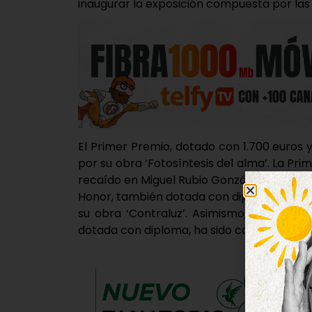
inaugurar la exposición compuesta por las
El Primer Premio, dotado con 1.700 euros
por su obra ‘Fotosíntesis del alma’. La P
recaído en Miguel Rubio González por la o
Honor, también dotada con diploma, ha s
su obra ‘Contraluz’. Asimismo, la Mención
dotada con diploma, ha sido concedida a Li