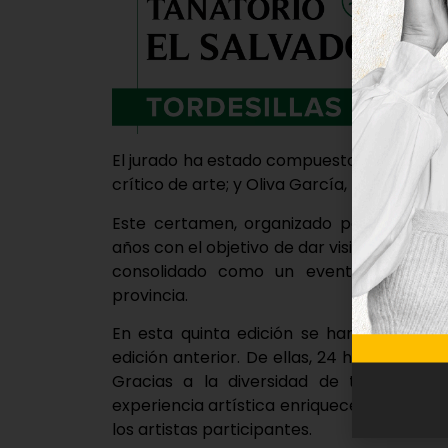
El jurado ha estado compuesto por Miguel Á
crítico de arte; y Oliva García, técnico de 
Este certamen, organizado por la Unión 
años con el objetivo de dar visibilidad a los
consolidado como un evento de refere
provincia.
En esta quinta edición se han presentad
edición anterior. De ellas, 24 han sido se
Gracias a la diversidad de técnicas y
experiencia artística enriquecedora que po
los artistas participantes.