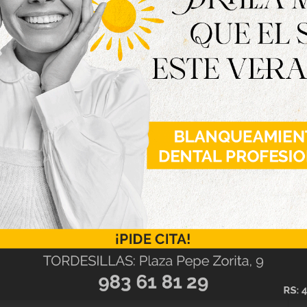
ngel Soria, pintor e ilustrador; Eugenio Medina,
Gestión Cultural de la Diputación de Valladolid.
Artística Vallisoletana, comenzó hace cuatro
 artistas locales y, con el paso del tiempo, se ha
ncia dentro del panorama artístico de la
o un total de 34 obras, cinco más que en la
leccionadas para formar parte de la exposición.
 temáticas, la muestra se convierte en una
ne de manifiesto el talento y la creatividad de