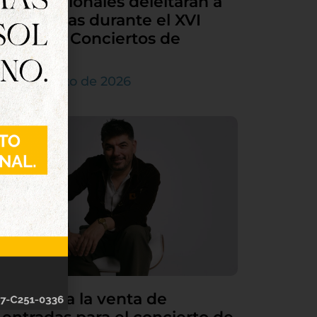
internacionales deleitarán a
Tordesillas durante el XVI
Ciclo de Conciertos de
Órgano
4 de agosto de 2026
Continúa la venta de