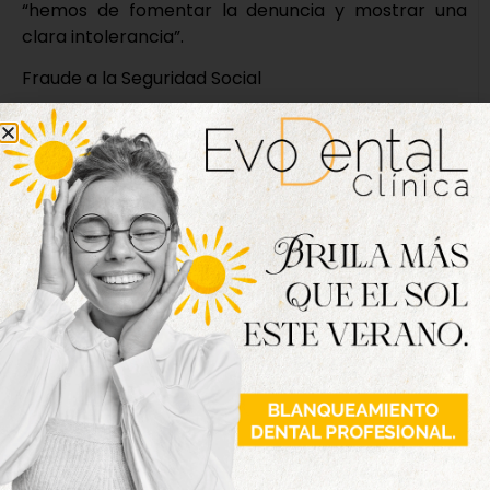
“hemos de fomentar la denuncia y mostrar una
clara intolerancia”.
Fraude a la Seguridad Social
Las conductas en el ámbito laboral encaminadas a
defraudar a la Seguridad Social afectan al
bienestar social, ya que fomentan la competencia
desleal a través de la economía sumergida,
estimulan la corrupción y atentan contra los
derechos de los trabajadores.
La U.O.P.J de la Guardia Civil de Valladolid, ha
instruido las correspondientes diligencias remitidas
al Juzgado de Guardia de Valladolid, junto con los
detenidos.
Nueva edición