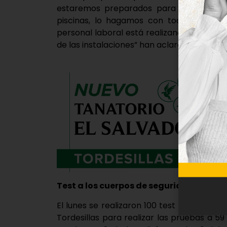
estaremos preparados para que, si se p
piscinas, lo hagamos con todas las med
personal laboral está realizando los tra
de las instalaciones” han aclarado en su 
Test a los cuerpos de seguridad
El lunes se realizaron 100 test PCR en el 
Tordesillas para realizar las pruebas a 59