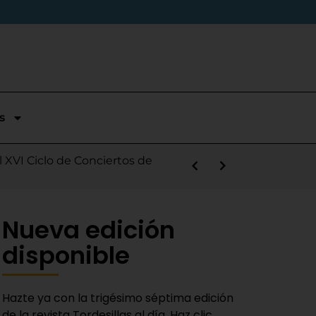
s
stórica temporada en Segunda
l XVI Ciclo de Conciertos de
s la salida de Víctor Alonso
guas Bravas y logra un puesto
las Nieves
e sábado
 Fiestas del Novillo
y adaptado a la actualidad»
Nueva edición
disponible
Hazte ya con la trigésimo séptima edición
de la revista Tordesillas al día. Haz clic