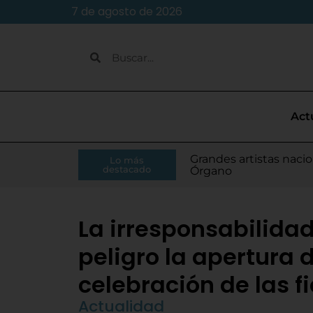
7 de agosto de 2026
Act
Caja Rural de Zamora 
Grandes artistas nacio
El presidente de la Di
Moisés Ramírez consi
Lo más
Villamarciel da comien
Continúa la venta de
Todo listo para el inic
Tordesillas refuerza 
El Pleno de Diputación
IU-APT plantea ocho p
destacado
RFEF
Órgano
Monge
para el Europeo
La irresponsabilida
peligro la apertura d
celebración de las f
Actualidad