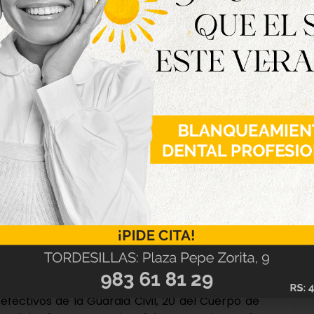
ermite por el Gobierno de España abrir las
idas de seguridad. Desde hace días nuestro
bajos habituales de mantenimiento y adecuación
comunicado.
covid-car que se trasladó al Centro de Salud de
 efectivos de la Guardia Civil, 20 del Cuerpo de