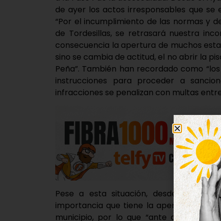
de ayer los actos irresponsables que se 
“Por el incumplimiento de las normas y d
de Tordesillas, se retrasará nuestra inc
consecuencia la apertura de muchos esta
sino se cambia de actitud, el no abrir la pi
Peña”. También han recordado como “los 
instrucciones para proceder a sancion
infracciones se penalizan con multas entre
Pese a esta situación, desde el consist
importancia que tiene la apertura de las
municipio, por lo que “ante cualquier e