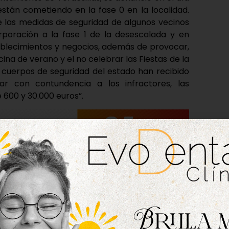
están cometiendo en la fase 0 en la localidad.
e las medidas de seguridad de algunos vecinos
orporación a la fase 1 de la desescalada y en
blecimientos y negocios, además de provocar,
scina de verano y el no celebrar las Fiestas de la
cuerpos de seguridad del estado han recibido
ar con contundencia a los infractores, las
 600 y 30.000 euros”.
orio de la localidad, son conscientes de la
 piscinas de veranos para muchas familias del
ventualidad o cualquier decisión que se tome,