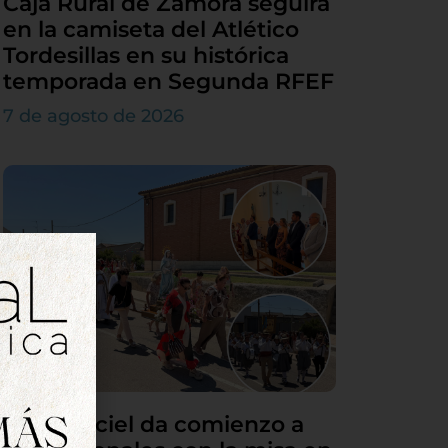
Caja Rural de Zamora seguirá
en la camiseta del Atlético
Tordesillas en su histórica
temporada en Segunda RFEF
7 de agosto de 2026
Villamarciel da comienzo a