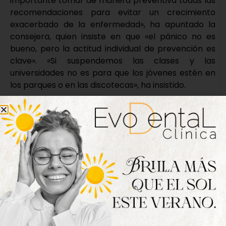
importante tomar de manera preventiva todas las
recomendaciones para evitar un crecimiento
exacerbado de la enfermedad», ha apuntado la
consejera, quien insiste en que «el pánico no es
bueno, pero la actitud individual de prevención es
clave». «Si suspendemos las clases y las
universidades no es para que los jóvenes estén en
los parques o en las discotecas», ha insistido.
El transporte colectivo con otras comunidades,
suspendido
Además de las medidas de contingencia en los
centros educativos, desde la Junta se ha avanzado
además que se ha determinado que el transporte
colectivo entre Castilla y León y otras comunidades
se verá interrumpido a partir de las 0:00 horas de
este sábado. Ante la imposibilidad de prohibir la
afluencia a centros de reunión social de carácter
privado -tales como centros comerciales,