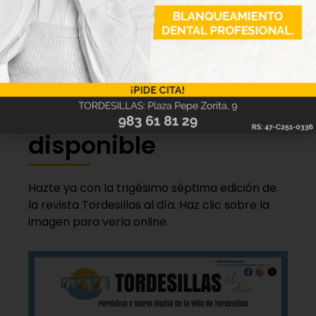
restaurantes o bares- o público (como parques)
hasta que el gobierno de España decrete el estado
de alarma, desde la Junta se incide en que la
afluencia a tales puntos está desaconsejada.
Nueva edición
disponible
Hazte ya con la trigésimo séptima edición de
la revista Tordesillas al día. Haz clic sobre la
imagen para verla online.