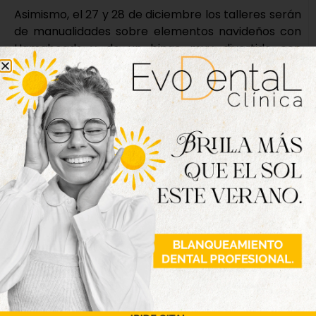
Asimismo, el 27 y 28 de diciembre los talleres serán
de manualidades sobre elementos navideños con
Hamabeads y de un bingo muy divertido con
premios en gominolas. Para terminar, los días 3 y 4
se llevarán a cabo los talleres de Los Reyes Magos
y el de manualidades para elaborar una moto en
3D con cartón reciclado.
Música para endulzar las fiestas
Y si los talleres, el deporte y las cabalgatas son
imprescindibles en estos días, las Navidades sin las
actividades musicales son totalmente impensables,
por eso, se ha preparado también una amplia
programación donde la música es la reina.
Así, el sábado 20 de diciembre, las primeras notas
llegarán de mano del Coro de La Pasión y su
Concierto de Navidad en las Casas del Tratado a
las 18:00 horas, seguido el domingo 21 por la