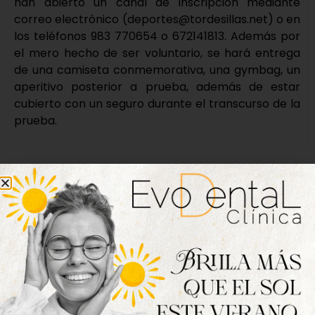
han abierto un canal de inscripción mediante
correo electrónico (deportes@tordesillas.net) o en
los teléfonos 983 770654 o 672141813. Además por
el mero hecho de ser voluntario, se hará entrega
de una camiseta conmemorativa, una gymbag, un
aperitivo posterior a prueba, además de estar
cubierto con un seguro durante el transcurso de la
prueba.
Nueva edición
disponible
Hazte ya con la trigésimo séptima edición de
la revista Tordesillas al día. Haz clic sobre la
imagen para verla online.