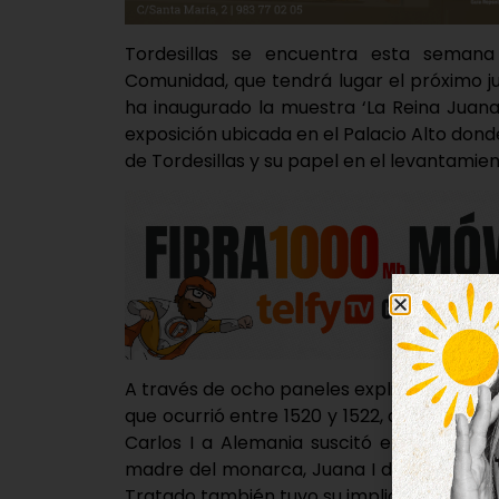
Tordesillas se encuentra esta semana
Comunidad, que tendrá lugar el próximo jue
ha inaugurado la muestra ‘La Reina Juana 
exposición ubicada en el Palacio Alto donde
de Tordesillas y su papel en el levantami
A través de ocho paneles explicativos, los
que ocurrió entre 1520 y 1522, cuando la ex
Carlos I a Alemania suscitó el desacuerd
madre del monarca, Juana I de Castilla, que
Tratado también tuvo su implicación en est