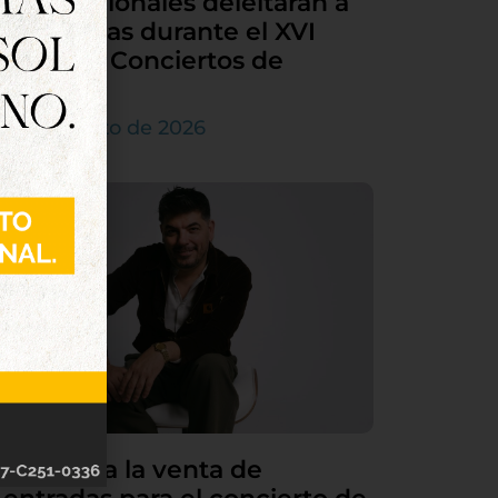
internacionales deleitarán a
Tordesillas durante el XVI
Ciclo de Conciertos de
Órgano
4 de agosto de 2026
Continúa la venta de