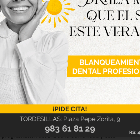
tado presente el alcalde del municipio, Miguel
a muestra «ofrece a los vecinos de Tordesillas y
e conocer la historia, con la ventaja de que, al
os paneles y empaparse de nuestro pasado en
l primer edil ha estado acompañado por el
a programación del Día de la Comunidad y este