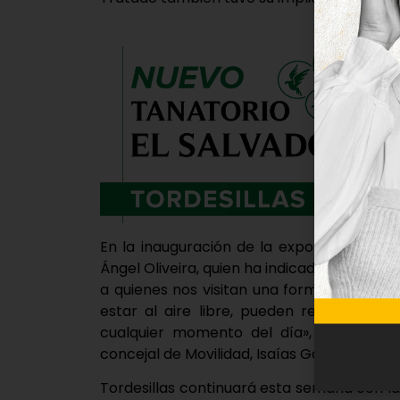
En la inauguración de la exposición ha es
Ángel Oliveira, quien ha indicado cómo est
a quienes nos visitan una forma distinta d
estar al aire libre, pueden recorrer l
cualquier momento del día», además, e
concejal de Movilidad, Isaías García.
Tordesillas continuará esta semana con l