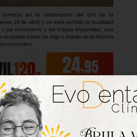
 inmersa en la celebración del Día de la
ves 23 de abril, y en este sentido la localidad
I, los comuneros y las tropas imperiales’, una
 se puede hacer un viaje a través de la historia
ento comunero.
 visitantes podrán vivir un poco más de cerca lo
igencia de nuevos tributos para el viaje del rey
o entre el pueblo, que fue a pedir ayuda a la
 se encontraba en Tordesillas. Así, la Villa del
e conflicto.