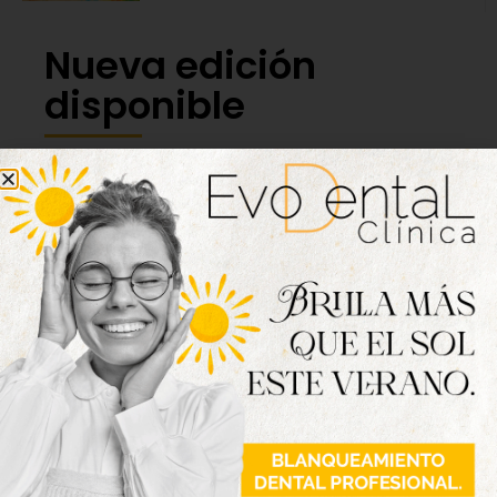
Nueva edición
disponible
Hazte ya con la trigésimo séptima edición de
la revista Tordesillas al día. Haz clic sobre la
imagen para verla online.