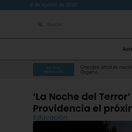
8 de agosto de 2026
Act
Caja Rural de Zamora 
Grandes artistas nacio
El presidente de la Di
Moisés Ramírez consi
Lo más
Villamarciel da comien
Continúa la venta de
Todo listo para el inic
Tordesillas refuerza 
El Pleno de Diputación
IU-APT plantea ocho p
destacado
RFEF
Órgano
Monge
para el Europeo
‘La Noche del Terror’
Providencia el próx
Educación