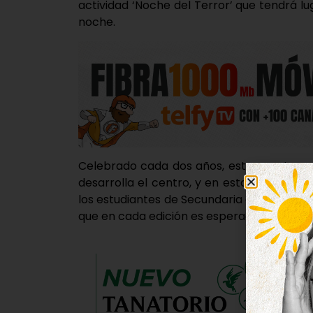
actividad ‘Noche del Terror’ que tendrá l
noche.
Celebrado cada dos años, este evento es
desarrolla el centro, y en esta línea son 
los estudiantes de Secundaria quienes se 
que en cada edición es esperado con muc