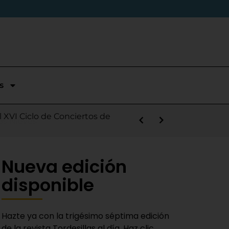
s
stórica temporada en Segunda
l XVI Ciclo de Conciertos de
s la salida de Víctor Alonso
guas Bravas y logra un puesto
las Nieves
e sábado
 Fiestas del Novillo
y adaptado a la actualidad»
Nueva edición
disponible
Hazte ya con la trigésimo séptima edición
de la revista Tordesillas al día. Haz clic