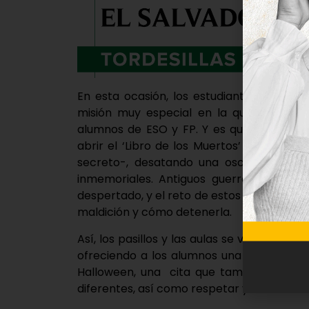
En esta ocasión, los estudiantes de qui
misión muy especial en la que tendrán 
alumnos de ESO y FP. Y es que tendrán q
abrir el ‘Libro de los Muertos’ -una reli
secreto-, desatando una oscura maldici
inmemoriales. Antiguos guerreros, anima
despertado, y el reto de estos pequeños a
maldición y cómo detenerla.
Así, los pasillos y las aulas se van a tra
ofreciendo a los alumnos una experiencia 
Halloween, una cita que también les per
diferentes, así como respetar y saber más