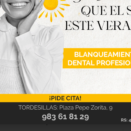
nto y sexto de primaria se embarcarán en una
que resolver un enigma con la ayuda de los
ue descubrir quién ha tenido la temeridad de
quia egipcia de gran valor que guarda un oscuro
ón que estaba ligada al libro desde tiempos
les momificados y aterradoras criaturas han
ventureros será descubrir quién ha desatado la
nsformar en las tenebrosas galerías de un museo,
inolvidable con la celebración de la fiesta de
mite conocer y valorar tradiciones culturales
 acerca del mundo que los rodea.