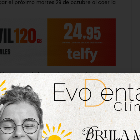
ugar el próximo martes 29 de octubre al caer la
tá muy vinculado con el proyecto bilingüe que
los alumnos de los últimos cursos de Primaria, y
encargan de organizar este recorrido del miedo
ho entusiasmo.