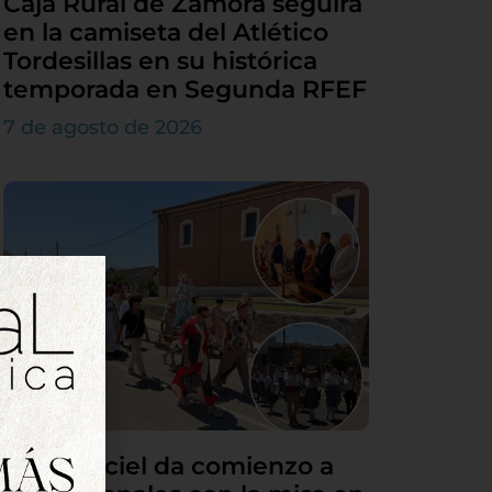
Caja Rural de Zamora seguirá
en la camiseta del Atlético
Tordesillas en su histórica
temporada en Segunda RFEF
7 de agosto de 2026
Villamarciel da comienzo a