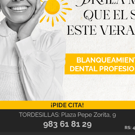
gel Oliveira, alcalde de Tordesillas y presidente
n destacado la importancia de este tipo de
ino, junto a la innovación y la colaboración en
artido sus trayectorias y vivencias dentro del
stuvo moderada por Sofía Suárez y en la que
gestora de patrimonio cultural, Reyes Muelas, de
Lorena Mirón, de MRW Tordesillas, y Laura de la
inámica participativa, el ´Bingo-Persona´,
 E), que ha ayudado a generar un ambiente para
istentes.
de crear espacios de apoyo y conexión entre
 avanzar conjuntamente en el emprendimiento
ndo así las oportunidades en el entorno rural.