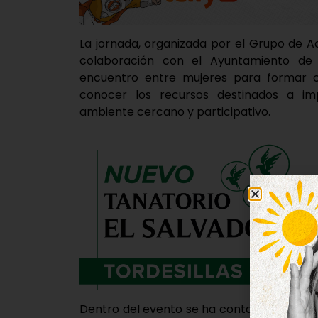
La jornada, organizada por el Grupo de A
colaboración con el Ayuntamiento de 
encuentro entre mujeres para formar co
conocer los recursos destinados a im
ambiente cercano y participativo.
Dentro del evento se ha contado con la i