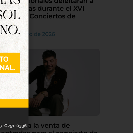
internacionales deleitarán a
Tordesillas durante el XVI
Ciclo de Conciertos de
Órgano
4 de agosto de 2026
Continúa la venta de