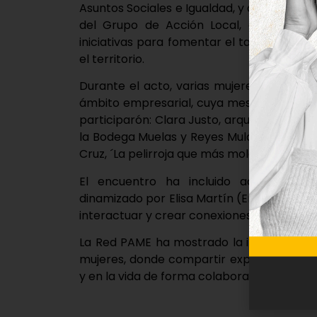
Asuntos Sociales e Igualdad, y de Miguel Án
del Grupo de Acción Local, quienes ha
iniciativas para fomentar el talento femen
el territorio.
Durante el acto, varias mujeres han comp
ámbito empresarial, cuya mesa redonda e
participarón: Clara Justo, arquitectura y 
la Bodega Muelas y Reyes Mulas Joyerías, 
Cruz, ´La pelirroja que más mola´.
El encuentro ha incluido además una d
dinamizado por Elisa Martín (En Clave de
interactuar y crear conexiones entre las as
La Red PAME ha mostrado la importancia 
mujeres, donde compartir experiencias y
y en la vida de forma colaborativa, reforza