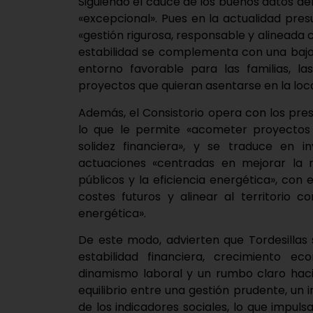
Siguiendo el cauce de los buenos datos del
«excepcional». Pues en la actualidad pre
«gestión rigurosa, responsable y alineada c
estabilidad se complementa con una baja 
entorno favorable para las familias, 
proyectos que quieran asentarse en la loca
Además, el Consistorio opera con los pres
lo que le permite «acometer proyecto
solidez financiera», y se traduce en in
actuaciones «centradas en mejorar la m
públicos y la eficiencia energética», con 
costes futuros y alinear al territorio co
energética».
De este modo, advierten que Tordesillas
estabilidad financiera, crecimiento ec
dinamismo laboral y un rumbo claro hacia
equilibrio entre una gestión prudente, un 
de los indicadores sociales, lo que impuls