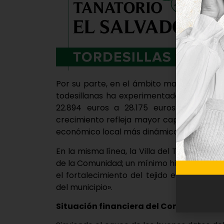
Por su parte, en el ámbito macroeconómic
todesillanas ha experimentado una evolu
22.894 euros a 28.175 euros en apenas
crecimiento refleja mayor capacidad adqu
económico local más dinámico y resiliente»
En la misma línea, la Villa del Tratado cu
de la Comunidad; un mínimo histórico que r
el fortalecimiento del tejido económico y
del municipio».
Situación financiera del Consistorio