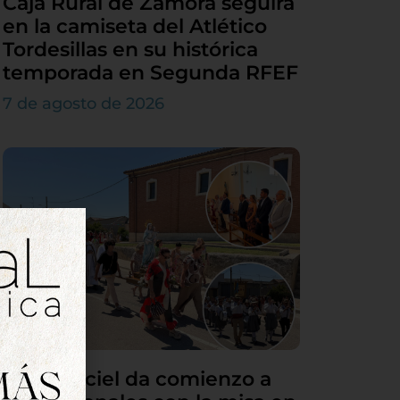
Caja Rural de Zamora seguirá
en la camiseta del Atlético
Tordesillas en su histórica
temporada en Segunda RFEF
7 de agosto de 2026
Villamarciel da comienzo a