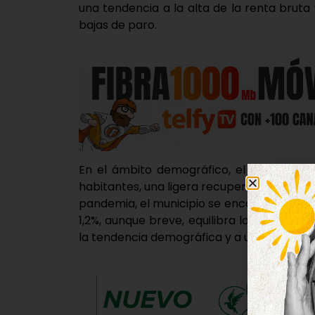
una tendencia a la alta de la renta bruta
bajas de paro.
En el ámbito demográfico, el municipio 
habitantes, una ligera recuperación con re
pandemia, el municipio se encontraba en 
1,2%, aunque breve, equilibra los datos y 
la tendencia demográfica y a una mayor ca