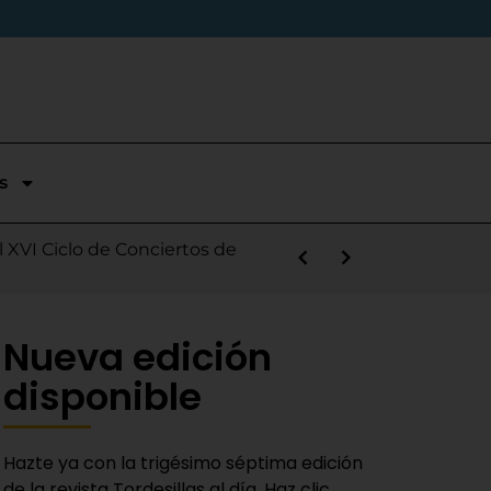
s
stórica temporada en Segunda
l XVI Ciclo de Conciertos de
s la salida de Víctor Alonso
guas Bravas y logra un puesto
las Nieves
e sábado
 Fiestas del Novillo
y adaptado a la actualidad»
Nueva edición
disponible
Hazte ya con la trigésimo séptima edición
de la revista Tordesillas al día. Haz clic