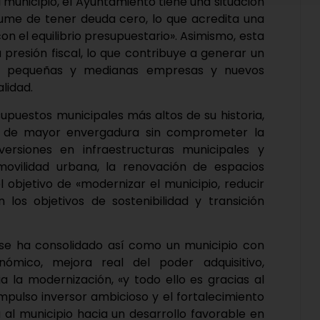
 municipio, el Ayuntamiento tiene una situación
sume de tener deuda cero, lo que acredita una
on el equilibrio presupuestario». Asimismo, esta
presión fiscal, lo que contribuye a generar un
las pequeñas y medianas empresas y nuevos
lidad.
upuestos municipales más altos de su historia,
s de mayor envergadura sin comprometer la
versiones en infraestructuras municipales y
ovilidad urbana, la renovación de espacios
el objetivo de «modernizar el municipio, reducir
n los objetivos de sostenibilidad y transición
 se ha consolidado así como un municipio con
onómico, mejora real del poder adquisitivo,
 la modernización, «y todo ello es gracias al
impulso inversor ambicioso y el fortalecimiento
a al municipio hacia un desarrollo favorable en