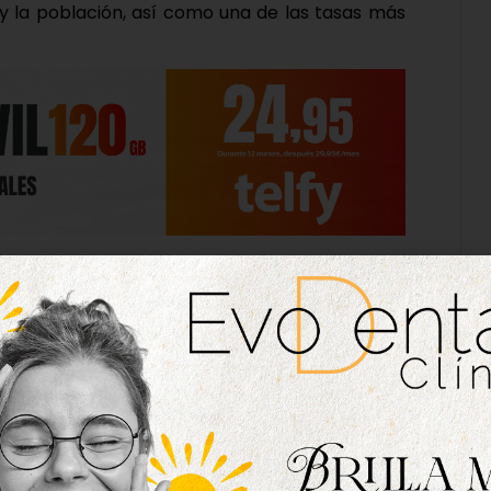
 y la población, así como una de las tasas más
cuenta en la actualidad con un total de 8.773
specto a los cuatro últimos años, ya que tras la
2022 con 8.664 habitantes. Este incremento del
apunta, según fuentes oficiales, «a un cambio en
pacidad de para fijar población».