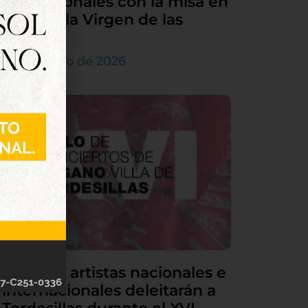
sus patronales con la misa en
honor a la Virgen de las
Nieves
5 de agosto de 2026
Grandes artistas nacionales e
internacionales deleitarán a