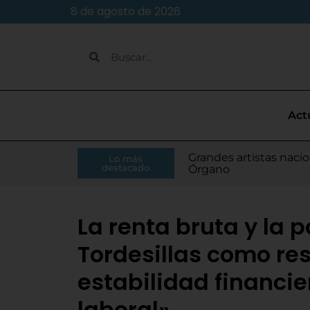
8 de agosto de 2026
Act
Caja Rural de Zamora 
Grandes artistas nacio
El presidente de la Di
Moisés Ramírez consi
Lo más
Villamarciel da comien
Continúa la venta de
Todo listo para el inic
Tordesillas refuerza 
El Pleno de Diputación
IU-APT plantea ocho p
destacado
RFEF
Órgano
Monge
para el Europeo
La renta bruta y la 
Tordesillas como res
estabilidad financi
laboral»