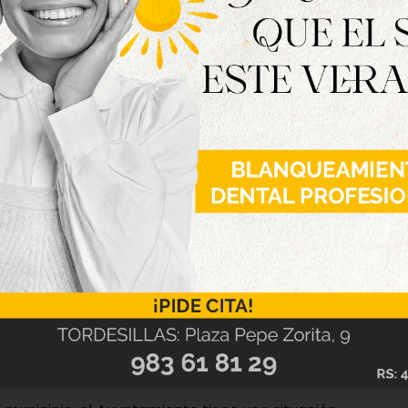
o, la renta bruta media de los tordesillanos y
ción entre 2019 y 2023 del 20,68%, pasando de
 cuatro años. Según se ha indicado, «este
isitiva, consolidación del empleo y un entorno
.
enta con el registro más bajo de la tasa de paro
efleja la «creación de oportunidades laborales,
 una mejora sustancial de la estabilidad social