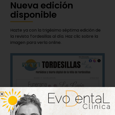
Nueva edición
disponible
Hazte ya con la trigésimo séptima edición de
la revista Tordesillas al día. Haz clic sobre la
imagen para verla online.