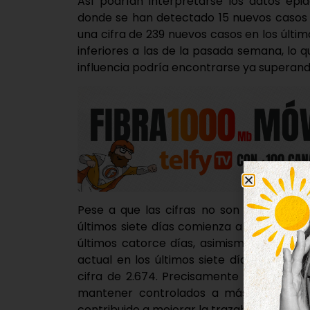
Así podrían interpretarse los datos epid
donde se han detectado 15 nuevos casos po
una cifra de 239 nuevos casos en los últim
inferiores a las de la pasada semana, lo q
influencia podría encontrarse ya superando
Pese a que las cifras no son especialme
últimos siete días comienza a dar muest
últimos catorce días, asimismo, refleja u
actual en los últimos siete días es de 
cifra de 2.674. Precisamente el cribado
mantener controlados a más de un cent
contribuido a mejorar la trazabilidad en la