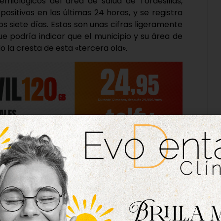
emiológicos del área de salud de Tordesillas,
sitivos en las últimas 24 horas, y se registra
os siete días. Estas son unas cifras ligeramente
ue podría indicar que el municipio y su área de
 la cresta de esta «tercera ola».
nte halagüeñas, la tendencia de casos en los
ras de descenso -la tendencia de casos en los
na subida cada vez más lenta-, y la incidencia
2.480, cuando la pasada semana se superaba la
 masivo de la pasada semana -que sirvió para
enar de casos asintomáticos positivos- ha
 zona, evitando potencial riesgo de contagio.