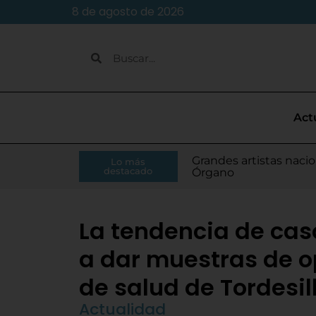
8 de agosto de 2026
Act
Caja Rural de Zamora 
Grandes artistas nacio
El presidente de la Di
Moisés Ramírez consi
Lo más
Villamarciel da comien
Continúa la venta de
Todo listo para el inic
Tordesillas refuerza 
El Pleno de Diputación
IU-APT plantea ocho p
destacado
RFEF
Órgano
Monge
para el Europeo
La tendencia de cas
a dar muestras de o
de salud de Tordesil
Actualidad