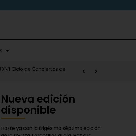
s
stórica temporada en Segunda
l XVI Ciclo de Conciertos de
s la salida de Víctor Alonso
guas Bravas y logra un puesto
las Nieves
e sábado
 Fiestas del Novillo
y adaptado a la actualidad»
Nueva edición
disponible
Hazte ya con la trigésimo séptima edición
de la revista Tordesillas al día. Haz clic