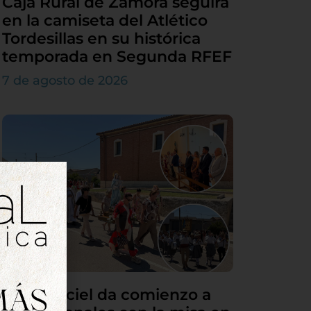
Caja Rural de Zamora seguirá
en la camiseta del Atlético
Tordesillas en su histórica
temporada en Segunda RFEF
7 de agosto de 2026
Villamarciel da comienzo a