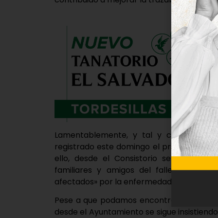
Lamentablemente, y tal y como confirm
registrado este domingo el primer falleci
ello, desde el Consistorio se ha trasl
familiares y amigos del fallecido», as
afectados» por la enfermedad.
Pese a que podamos encontrarnos en el u
desde el Ayuntamiento se sigue insistiend