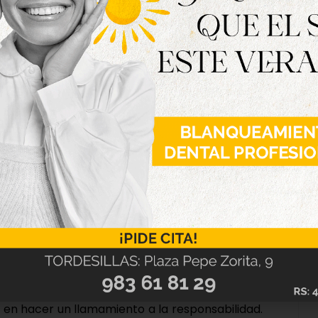
aban fuentes municipales, el municipio ha
do por Covid-19 en lo que llevamos de 2021. Por
adado «las más profundas condolencias a los
í como «la pronta recuperación del resto de
mbral de un período de mejora en los datos,
o en hacer un llamamiento a la responsabilidad.