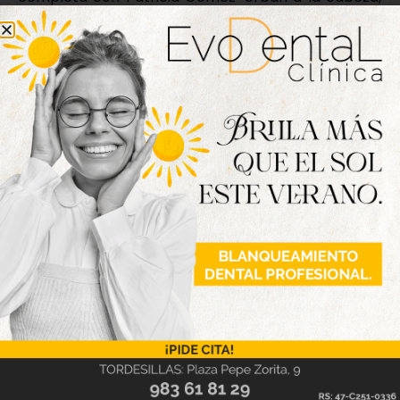
Pedro González, Laura Pelegrina, Sergio García, Ana
Casado, Diego Vallejo, Sara Galván, Juan Antonio
Esteban, Alicia Villar, José María Prados, Marisa
Bartolomé, José Domingo Castaño, María Gómez,
Pablo Poveda y Verónica Gutiérrez, y en la lista de
suplentes se encuentran Orlando Aranza, María
Nieves Gómez y Luis Miguel de Frutos.
Nueva edición
disponible
Hazte ya con la trigésimo séptima edición de
la revista Tordesillas al día. Haz clic sobre la
imagen para verla online.