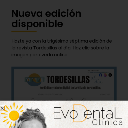
Nueva edición
disponible
Hazte ya con la trigésimo séptima edición de
la revista Tordesillas al día. Haz clic sobre la
imagen para verla online.