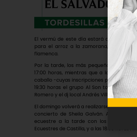
El vermú de este día estará amenizado p
para el arroz a la zamorana, tras el cu
flamenca.
Por la tarde, los más pequeños podrán di
17:00 horas, mientras que a las seis será
caballo -cuyas inscripciones podrán hace
19:30 horas el grupo Al Son tomará el re
Romero y el dj local Andrés Villa, que pondr
El domingo volverá a realizarse una quedada
concierto de Sheila Galván. A las 16:00
ecuestre a la tarde con los espectácu
Ecuestres de Castilla, y a las 18:30 horas An