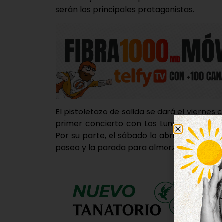
serán los principales protagonistas.
El pistoletazo de salida se dará el viernes 
primer concierto con Los Lunares, seguid
Por su parte, el sábado lo abrirá la qued
paseo y la parada para almorzar.