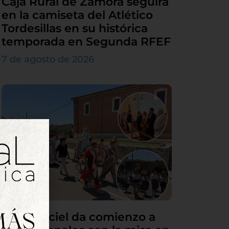
Caja Rural de Zamora seguirá
en la camiseta del Atlético
Tordesillas en su histórica
temporada en Segunda RFEF
7 de agosto de 2026
Villamarciel da comienzo a