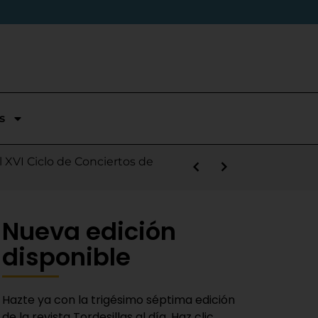
s
stórica temporada en Segunda
l XVI Ciclo de Conciertos de
s la salida de Víctor Alonso
guas Bravas y logra un puesto
las Nieves
e sábado
 Fiestas del Novillo
y adaptado a la actualidad»
Nueva edición
disponible
Hazte ya con la trigésimo séptima edición
de la revista Tordesillas al día. Haz clic