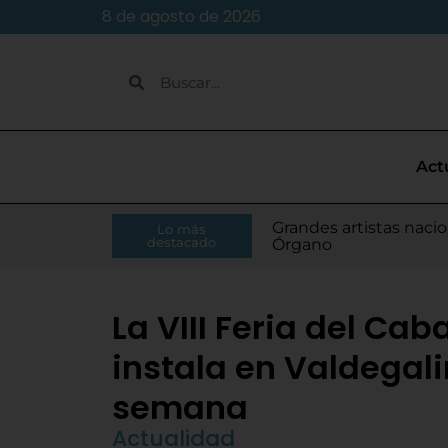
8 de agosto de 2026
Act
Caja Rural de Zamora 
Grandes artistas nacio
El presidente de la Di
Moisés Ramírez consi
Lo más
Villamarciel da comien
Continúa la venta de
Todo listo para el inic
Tordesillas refuerza 
El Pleno de Diputación
IU-APT plantea ocho p
destacado
RFEF
Órgano
Monge
para el Europeo
La VIII Feria del Cab
instala en Valdegali
semana
Actualidad