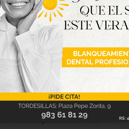
or el grupo A mi manera, que serán la previa
al se dará el segundo pase de la agrupación
vertirse en los hinchables gratuitos desde las
 el turno de la tradicional carrera de cintas a
rse treinta minutos antes de comenzar- y a las
levo en el escenario, seguido del grupo Tomás
á el broche a la jornada.
 caballista a las 11:00 horas, que se seguirá del
 horas la exhibición de doma le dará el toque
los a cargo de César García Román y Aires
drés Villa se encargará de clausurar la feria.