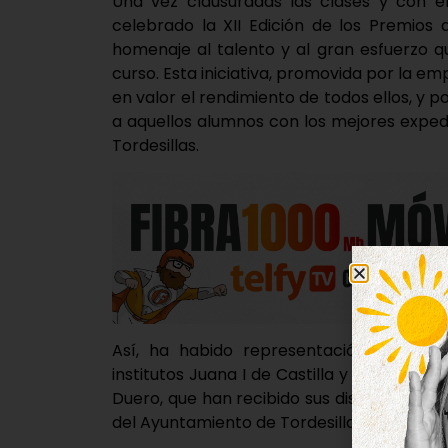
Una vez clausuradas las clases y con el
celebrado la XII Edición de los Premios
homenaje al talento y al gran esfuerzo q
curso. Esta iniciativa, promovida por la 
en valor el rendimiento de todos ellos, y
a aquellos alumnos con los mejores exped
Tordesillas.
Así, ha habido representación del CEIP 
institutos Juana I de Castilla y Alejandría, 
Duero, que han recibido sus distinciones d
del Ayuntamiento de Tordesillas.