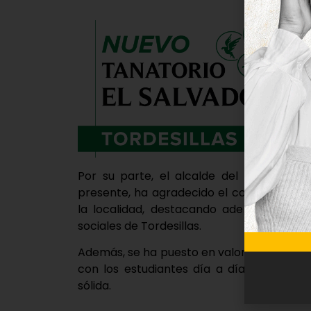
Por su parte, el alcalde del municipio,
presente, ha agradecido el compromiso 
la localidad, destacando además su estr
sociales de Tordesillas.
Además, se ha puesto en valor el papel de 
con los estudiantes día a día y por su 
sólida.