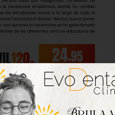
 verano dado por inaugurado, Tordesillas ha
 a la Excelencia Académica, donde ha rendido
ue los estudiantes hacen a lo largo de todo el
empresa Technoform Bautec Ibérica, busca poner
 por eso durante la ceremonia se ha galardonado
ientes de los diferentes centros educativos de
Pedro I, del Colegio Divina Providencia, los
la Escuela Infantil Peter Pan y del CEPA Villa del
e la mano de sus directores y de los concejales