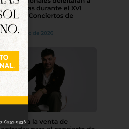
internacionales deleitarán a
Tordesillas durante el XVI
Ciclo de Conciertos de
Órgano
4 de agosto de 2026
Continúa la venta de