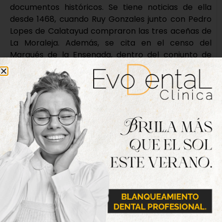
documentos históricos. Se tiene noticias de ella
desde 1468, cuando Ruy Gonzales junto con Pedro
Lopes de Calatayud compraron las tres aceñas de
La Moraleja. Además, se cita en el censo del
Marqués de la Ensenada, dentro del conjunto de
molinos y artefactos a los que este hace
referencia. Su importancia y cotización queda
demostrada, ya que, en 1474, el almirante de
Castilla la vende por 1.125.000 maravedís, cuando
seis años antes había sido adquirida por 770.000, lo
cual prueba la enorme revalorización de la
industria molinera, que era ya objeto de rentables
operaciones especulativas en el siglo XV.
Por último, la Aceña de Herreros, de la que nada
queda hoy en día, pues actualmente alberga una
central hidroeléctrica en la que ya no se
reconocen las estructuras que conformaron la
aceña, se ubica seis kilómetros aguas abajo de