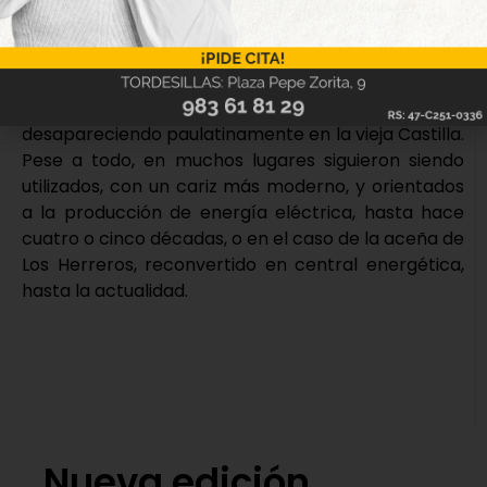
Tordesillas.
A partir del año 1750, el aumento del precio del
trigo, entre otros factores, favoreció que, poco a
poco, estos molinos harineros fueran
desapareciendo paulatinamente en la vieja Castilla.
Pese a todo, en muchos lugares siguieron siendo
utilizados, con un cariz más moderno, y orientados
a la producción de energía eléctrica, hasta hace
cuatro o cinco décadas, o en el caso de la aceña de
Los Herreros, reconvertido en central energética,
hasta la actualidad.
Nueva edición