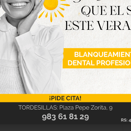
coloquio con la participación del director del
é María Pascual, el especialista en archivos e
 la contextualización de la obra y ampliarán la
mental.
 capítulo clave de la historia de la provincia y
es y enfrentamientos sobre la justicia de la
rechos de los indígenas. La reposición y el
amantes de la historia, el patrimonio y la
ulado a la memoria histórica de la provincia de