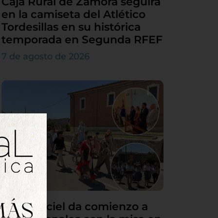
Caja Rural de Zamora seguirá
en la camiseta del Atlético
Tordesillas en su histórica
temporada en Segunda RFEF
7 de agosto de 2026
Villamarciel da comienzo a