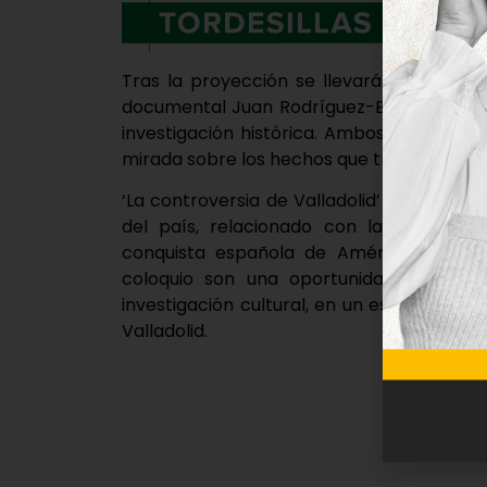
Tras la proyección se llevará a cabo un 
documental Juan Rodríguez-Briso y de Jos
investigación histórica. Ambos explicarán
mirada sobre los hechos que trata el docu
‘La controversia de Valladolid’ recupera un
del país, relacionado con las reflexion
conquista española de América y los de
coloquio son una oportunidad para los 
investigación cultural, en un espacio vinc
Valladolid.