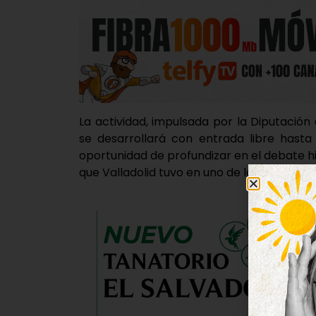
La actividad, impulsada por la Diputación 
se desarrollará con entrada libre hasta
oportunidad de profundizar en el debate h
que Valladolid tuvo en uno de los debates má