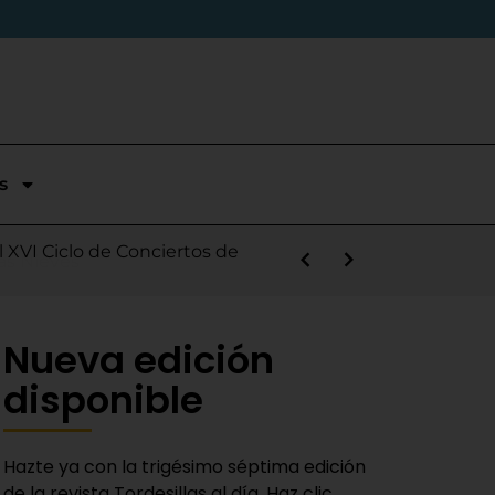
s
stórica temporada en Segunda
l XVI Ciclo de Conciertos de
s la salida de Víctor Alonso
guas Bravas y logra un puesto
las Nieves
e sábado
 Fiestas del Novillo
y adaptado a la actualidad»
Nueva edición
disponible
Hazte ya con la trigésimo séptima edición
de la revista Tordesillas al día. Haz clic