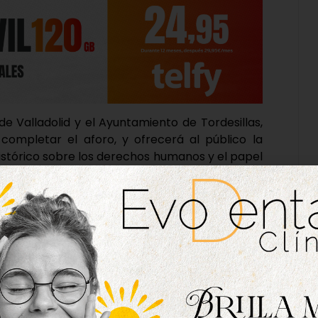
de Valladolid y el Ayuntamiento de Tordesillas,
 completar el aforo, y ofrecerá al público la
istórico sobre los derechos humanos y el papel
s significativos del siglo XVI.