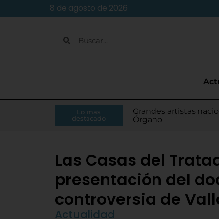
8 de agosto de 2026
Act
Caja Rural de Zamora 
Grandes artistas nacio
El presidente de la Di
Moisés Ramírez consi
Lo más
Villamarciel da comien
Continúa la venta de
Todo listo para el inic
Tordesillas refuerza 
El Pleno de Diputación
IU-APT plantea ocho p
destacado
RFEF
Órgano
Monge
para el Europeo
Las Casas del Trata
presentación del do
controversia de Vall
Actualidad