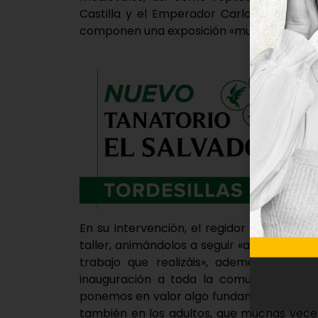
Castilla y el Emperador Carlos V, así c
componen una exposición «muy original y 
En su intervención, el regidor ha destac
taller, animándolos a seguir «aportando 
trabajo que realizáis», además de rem
inauguración a toda la comunidad educa
ponemos en valor algo fundamental como es
también en los adultos, que muchas veces