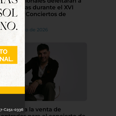
internacionales deleitarán a
Tordesillas durante el XVI
Ciclo de Conciertos de
Órgano
4 de agosto de 2026
Continúa la venta de