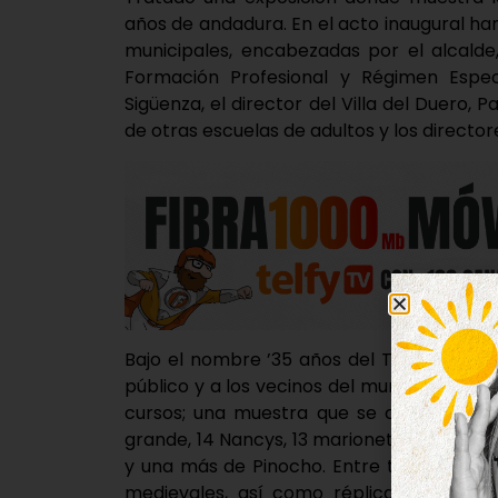
años de andadura. En el acto inaugural h
municipales, encabezadas por el alcalde,
Formación Profesional y Régimen Especi
Sigüenza, el director del Villa del Duero, 
de otras escuelas de adultos y los director
Bajo el nombre ’35 años del Taller de Di
público y a los vecinos del municipio los 
cursos; una muestra que se compone de 
grande, 14 Nancys, 13 marionetas que repre
y una más de Pinocho. Entre todo lo exp
medievales, así como réplicas de las ve