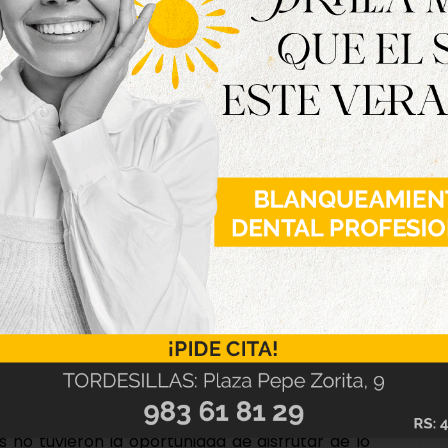
omo diferentes diseños y mezclas de telas que
única»
ado la labor de las personas que conforman el
a nuestro pueblo y a nuestra comunidad todo el
arcar la importancia de congregar en esta
tiva de la localidad, «porque de este modo
 la educación, no solo en nuestros hijos, sino
 no tuvieron la oportunidad de disfrutar de lo