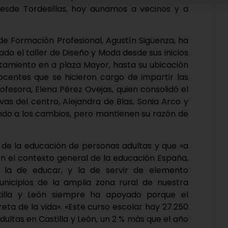
esde Tordesillas, hoy aunamos a vecinos y a
 de Formación Profesional, Agustín Sigüenza, ha
 el taller de Diseño y Moda desde sus inicios
tamiento en a plaza Mayor, hasta su ubicación
ocentes que se hicieron cargo de impartir las
ofesora, Elena Pérez Ovejas, quien consolidó el
as del centro, Alejandra de Blas, Sonia Arco y
ando a los cambios, pero mantienen su razón de
 de la educación de personas adultas y que «a
e en el contexto general de la educación España,
 la de educar, y la de servir de elemento
nicipios de la amplia zona rural de nuestra
illa y León siempre ha apoyado porque el
eta de la vida». «Este curso escolar hay 27.250
ultas en Castilla y León, un 2 % más que el año