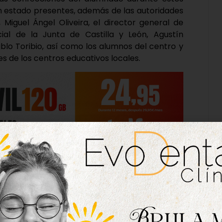
an estado presentes, además de las autoridades
 Miguel Ángel Oliveira, el director general de
al de la Junta de Castilla y León, Agustín
Pablo Toribio, así como los alumnos del centro y
es de los centros educativos locales.
seño y Moda’, esta exposición busca enseñar al
trabajos que se han ido realizando durante estos
un total de 99 vestidos, más tres a tamaño
sentan el Quijote, otras ‘El camino’ de Delibes,
uesto se pueden encontrar piezas como trajes
stimentas de Isabel de Portugal, Juana I de