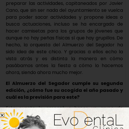
preparar las actividades, capitaneados por Javier
Cano, que sin ser nada del ayuntamiento se vuelca
para poder sacar actividades y propone ideas o
busca actuaciones, incluso se ha encargado de
hacer camisetas para los grupos de jóvenes que
aunque no hay peñas físicas sí que hay grupillos. De
hecho, la orquesta del Almuerzo del Segador ha
sido idea de este chico. Y gracias a ellos echo la
vista atrás y es distinta la manera en cómo
pasábamos antes la fiesta a cómo lo hacemos
ahora, siendo ahora mucho mejor.
El Almuerzo del Segador cumple su segunda
edición, ¿cómo fue su acogida el año pasado y
cuál es la previsión para este?
Este evento lo empezó a hacer un grupo de
madres como una cena, y al conocerlo pensamos
que sería buena idea hacerlo para todo el pueblo, y
el año pasado en la primera edición nos