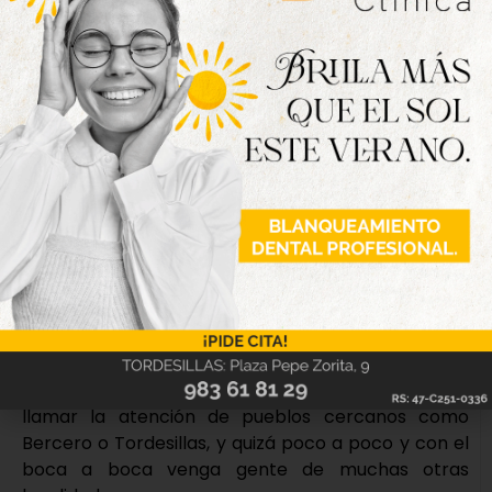
sorprendimos de la buena acogida que tuvo, ya que
vino tanta gente que no dábamos abasto, e incluso
hubo personas que no pudieron degustar el plato
porque ya no había más.
Nosotros en verano llegamos como mucho al
centenar de vecinos, y en esta cita alcanzamos las
300 personas, por eso este año hemos sido
previsores y hemos comprado más cantidad y
esperamos una gran afluencia y que nadie se
quede sin probar este plato.
¿Podría este evento convertirse en un atractivo
turístico de Villavieja?
Creemos que sí. Al final ya hemos conseguido
llamar la atención de pueblos cercanos como
Bercero o Tordesillas, y quizá poco a poco y con el
boca a boca venga gente de muchas otras