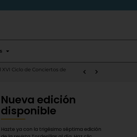
s
stórica temporada en Segunda
l XVI Ciclo de Conciertos de
s la salida de Víctor Alonso
guas Bravas y logra un puesto
las Nieves
e sábado
 Fiestas del Novillo
y adaptado a la actualidad»
Nueva edición
disponible
Hazte ya con la trigésimo séptima edición
de la revista Tordesillas al día. Haz clic