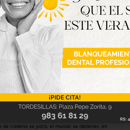
sta de la Vendimia 2021. Fue en septiembre del
o quiso dejar esta obra a los serradeños para
ón y el nexo como sociedad».
e Valladolid -a la altura del número 21- de este
 a toda la sociedad y la humanidad, destacando
manos de todos los seres humanos, que son
na cadena para seguir creciendo, mejorando,
n de cadena se para, el mundo se detiene», en