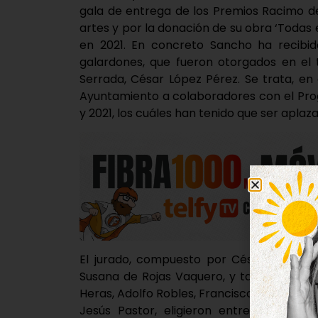
gala de entrega de los Premios Racimo d
artes y por la donación de su obra ‘Todas 
en 2021. En concreto Sancho ha recibid
galardones, que fueron otorgados en el 
Serrada, César López Pérez. Se trata, e
Ayuntamiento a colaboradores con el Pro
y 2021, los cuáles han tenido que ser apla
El jurado, compuesto por César López Pé
Susana de Rojas Vaquero, y también por L
Heras, Adolfo Robles, Francisco Jiménez, 
Jesús Pastor, eligieron entre todos lo