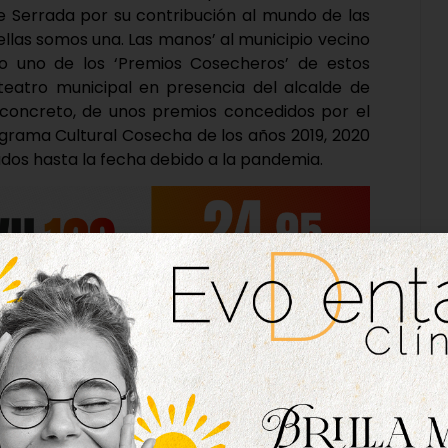
e Serrada por su contribución al mundo de las
ellas somos una. Las manos’ al municipio vecino
o uno de los ‘Premios Cosecheros’ de estos
teatro municipal en presencia del alcalde de
n concreto, de unos premios concedidos por el
grama Cultural Cosecha de los años 2019, 2020
zados hasta la fecha debido a la pandemia.
rez, por la concejala de Cultura de Serrada,
uis Alonso Laguna, Emiliano Allende, Francisco
Luis Miguel García, Concha Gay, Dolores Manso y
s galardonados a Sancho por la donación al