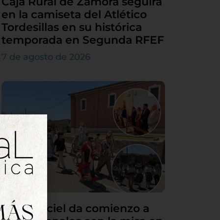
Caja Rural de Zamora seguirá
en la camiseta del Atlético
Tordesillas en su histórica
temporada en Segunda RFEF
7 de agosto de 2026
Villamarciel da comienzo a