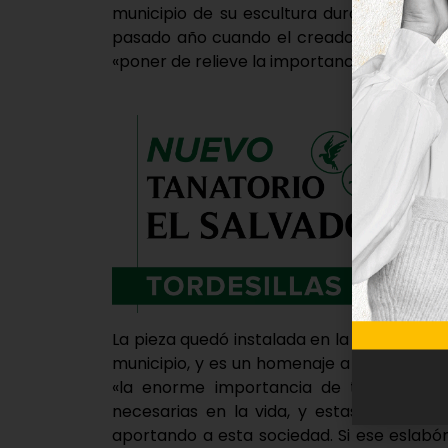
municipio de su escultura durante la Fie
pasado año cuando el creador tordesillan
«poner de relieve la importancia de la uni
La pieza quedó instalada en la carretera d
municipio, y es un homenaje a lo que une
«la enorme importancia de todas las 
necesarias en la vida, y estas forman u
aportando a esta sociedad. Si ese eslabó