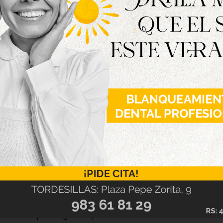
etal -el material principal de creación del
utarse en la sala de exposiciones. «Cada una de
o distintos momentos de la vida de la cotidiana,
tre ellas de alguna manera».
propios de los acabados de oxidación y del uso
ca el autor, quien aclara que cada una de ellas
ntes y aunque se hicieran dos iguales serían
 exposición tendrá alguna que otra sorpresa, así
plasman en las obras.
tención es que «la gente que observe la obra sea