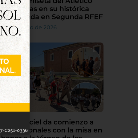
en la camiseta del Atlético
Tordesillas en su histórica
temporada en Segunda RFEF
7 de agosto de 2026
Villamarciel da comienzo a
sus patronales con la misa en