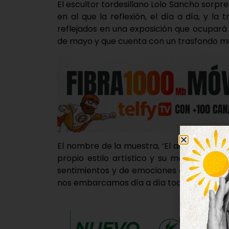
El escultor tordesillano Lolo Sancho sor
en al que la reflexión, el día a día, y la
reflejados en una exposición que ocupará l
de mayo y que cuenta con un trasfondo mu
El nombre de la muestra, ‘El arte no es crea
propio estilo artístico y su mantra perso
sentimientos y de emociones con circunst
nos embarcamos día a día toda la socieda