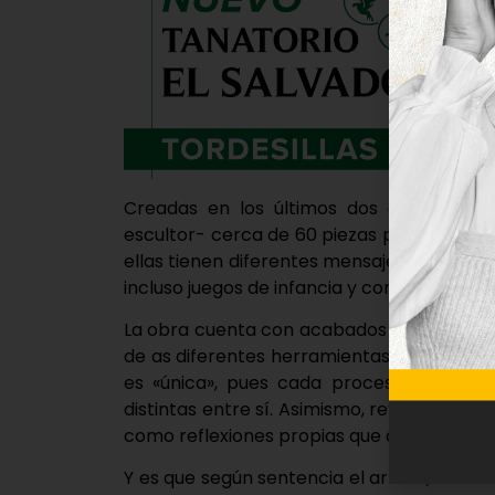
Creadas en los últimos dos años y en m
escultor- cerca de 60 piezas podrán disfr
ellas tienen diferentes mensajes, reflejand
incluso juegos de infancia y conectadas en
La obra cuenta con acabados y grisáceos 
de as diferentes herramientas, según expli
es «única», pues cada proceso es difere
distintas entre sí. Asimismo, revela que la
como reflexiones propias que después se 
Y es que según sentencia el artista, su in