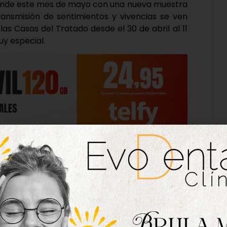
prende este mes de mayo con una nueva muestra
 transmisión de sentimientos y vivencias se ven
as Casas del Tratado desde el 30 de abril al 11
y especial.
r, es sentir’, es según el autor un reflejo de su
nal con el objetivo de «transmitir a través de
ancias, acontecimientos y vivencias en las que
d».