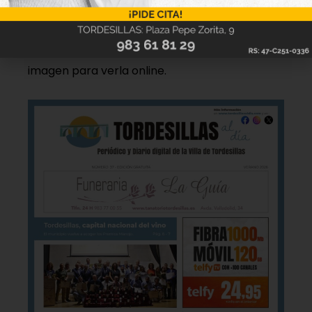
Hazte ya con la trigésimo séptima edición de
la revista Tordesillas al día. Haz clic sobre la
imagen para verla online.