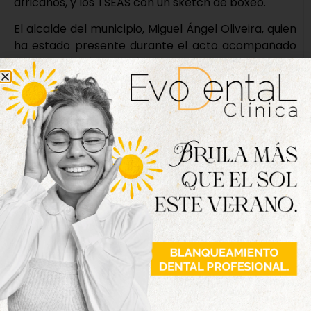
africanos, y los TSEAS con un sketch de boxeo.
El alcalde del municipio, Miguel Ángel Oliveira, quien
ha estado presente durante el acto acompañado
por el edil Isaías García, ha dado la enhorabuena a
los alumnos del Divina Providencia, «no solo por
esta sorprendente presentación, sino por todas las
iniciativas que lleváis a cabo a lo largo del año en la
localidad». «Es un placer saber que en Tordesillas
contamos con un modelo educativo tan creativo,
que enseña de manera activa y que gracias a él
puedo decir que el futuro de Tordesillas está
asegurado».
Nueva edición
disponible