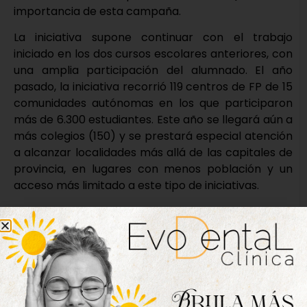
importancia de esta campaña.
La iniciativa supone continuar con el trabajo
iniciado en los dos cursos escolares anteriores, con
una amplia participación del alumnado. El año
pasado, la iniciativa recorrió 119 centros de FP de 15
comunidades autónomas en los que participaron
más de 6.300 estudiantes. Este año se llegará aún a
más colegios (150) y se prestará especial atención
a alcanzar localidades más allá de las capitales de
provincia, en lugares con menos población y un
acceso más limitado a este tipo de iniciativas.
Nueva edición
disponible