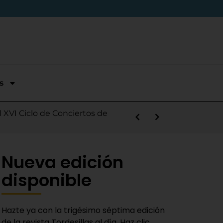
s
stórica temporada en Segunda
l XVI Ciclo de Conciertos de
s la salida de Víctor Alonso
guas Bravas y logra un puesto
las Nieves
e sábado
 Fiestas del Novillo
y adaptado a la actualidad»
Nueva edición
disponible
Hazte ya con la trigésimo séptima edición
de la revista Tordesillas al día. Haz clic