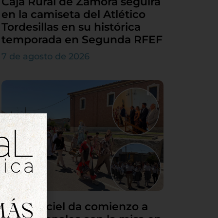
Caja Rural de Zamora seguirá
en la camiseta del Atlético
Tordesillas en su histórica
temporada en Segunda RFEF
7 de agosto de 2026
Villamarciel da comienzo a