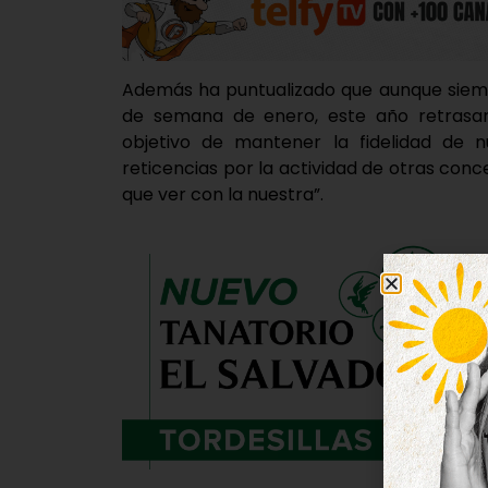
Además ha puntualizado que aunque siempre
de semana de enero, este año retrasa
objetivo de mantener la fidelidad de n
reticencias por la actividad de otras co
que ver con la nuestra”.