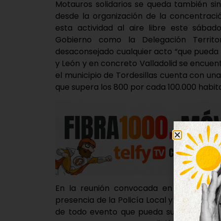
Motauros solidarios se queda también sin
desde la organización de la concentració
esta actividad al aire libre este sábad
Gobierno como la Delegación Territo
desaconsejado cualquier acto “que pueda s
y León y en concreto Valladolid se encuen
el municipio de Tordesillas cuenta con una
que supera los 800 por cada 100.000 habit
En la reunión convocada en el día de a
presencia de la Policía Local y Guardia Ci
de todo evento que pueda suponer una 