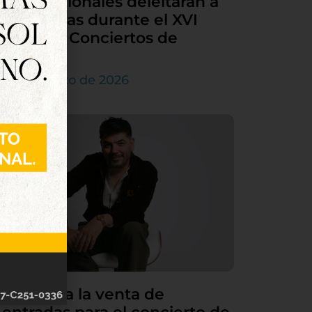
internacionales deleitarán a
Tordesillas durante el XVI
Ciclo de Conciertos de
Órgano
4 de agosto de 2026
Continúa la venta de