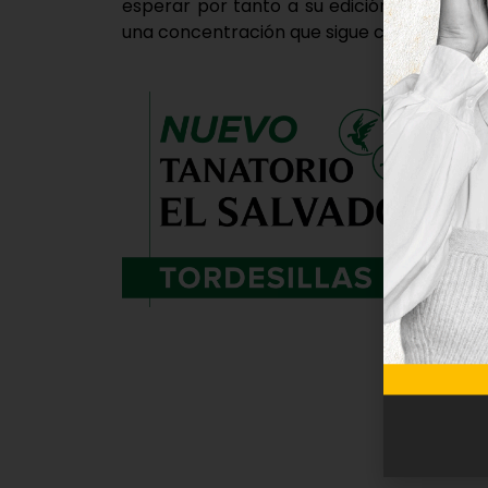
esperar por tanto a su edición de 2022, 
una concentración que sigue creciendo añ