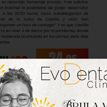
 su recorrido homenaje privado. Tras solicitar
n invernal la posibilidad de poder desarrollar
o a las 20:00 horas, tanto Subdelegación de
rial de la Junta de Castilla y León, han
uponer un foco de contagio”. Y es que Castilla
tra en nivel 4 de alerta por la pandemia, donde
 incidencia acumulada en los últimos siete días
antes.
yer en el Ayuntamiento de Tordesillas, con
vil, de manera unánime, se decidió la suspensión
concentración de personas. Motauros deberá