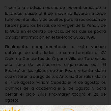
Y como la tradición es uno de los emblemas de la
localidad, desde el 9 de mayo se llevarán a cabo
talleres infantiles y de adultos para la realización de
faroles para las fiestas de la Virgen de la Peña y de
la Guía en el Centro de Ocio, de los que se podrá
ampliar información en el teléfono 655234890.
Finalmente, complementando a esta variado
catálogo de actividades se suma también el XV
Ciclo de Conciertos de Órgano Villa de Tordesillas;
una serie de actuaciones organizadas por ‘El
Realejo’ en las iglesias de San Pedro y Santa María
que estarán a cargo de Luis Antonio González Marín
el 7 de agosto; Miriam Cepeda el 14 de agosto; los
alumnos de la academia el 21 de agosto; y para
cerrar el ciclo Elías Praxmarer tocará el 28 de
agosto.
En definitiva, un programa de entretenimiento,