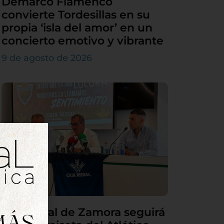
Demarco Flamenco
convierte Tordesillas en su
propia ‘isla del amor’ en un
concierto emotivo y vibrante
9 de agosto de 2026
Caja Rural de Zamora seguirá