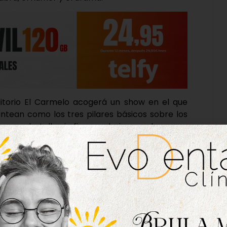
ditorio El Carmelo acogerá un show en el que
ntean como los tres pilares básicos sobre los
 una batalla sin fin con el piano en la que se
za cuenta con partes de existencia, recuerdos e