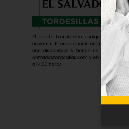
El artista transforma cualquier elemen
universal. El espectáculo está incluido e
aún disponibles y tienen un precio de 
entradastordesillas.com y en el despacho d
a 14:00 horas.