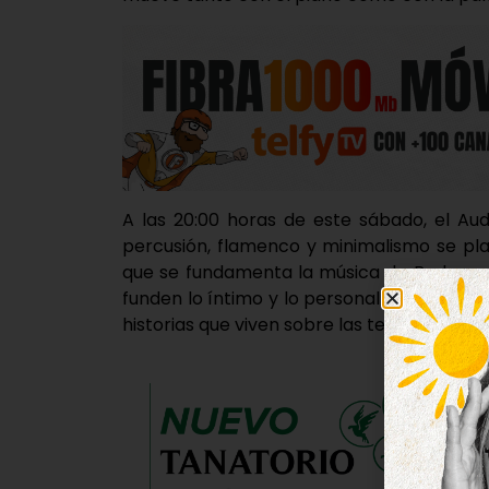
A las 20:00 horas de este sábado, el Au
percusión, flamenco y minimalismo se pla
que se fundamenta la música de Bedoya; en
funden lo íntimo y lo personal y cada pie
historias que viven sobre las teclas.