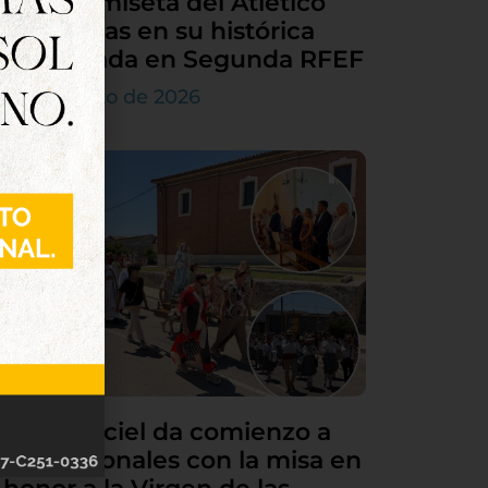
en la camiseta del Atlético
Tordesillas en su histórica
temporada en Segunda RFEF
7 de agosto de 2026
Villamarciel da comienzo a
sus patronales con la misa en