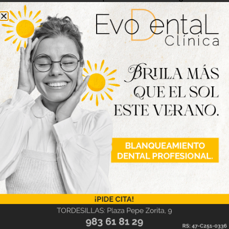
entrega del XIII Premio Clavidor al periodista
deportivo Manuel Centeno, quien recibirá su peso
en vino y un reconocimiento especial a Champi
Herreros. La jornada de clausura incluirá, además, la
entrega de trofeos y agradecimientos, así como el
sorteo de diversos regalos entre los participantes,
como una motocicleta Benelli.
Motauros 2026 cuenta con la colaboración del
Ayuntamiento de Tordesillas, el Ayuntamiento de
Medina del Campo, el Ayuntamiento de Nava del
Rey, la Diputación de Valladolid, Nos Impulsa Junta
de Castilla y León, la Delegación del Gobierno,
Valladolid Avanza, Caja Rural de Zamora,
Continental, Action Service, Benelli, Grupo Cerdeira,
Autocyl, Motocyl, Los Toreros y Doña Carmen,
Monster, la Asociación Hoteles Valladolid, la
Asociación de Motoclubes de Valladolid, Federación
de Motociclismo Castilla y León, Exclusivas Aparicio