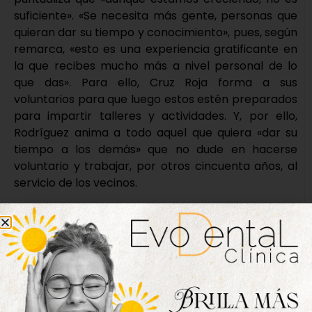
suficiente». «Se necesita más gente, personas que
quieran dar su tiempo y conocimiento», pues, según
remarca, «esto es una experiencia gratificante en
la que recibes mucho más a nivel personal de lo
que das». Para ello, Cruz Roja forma a sus
voluntarios para que luego estos estén preparados
para impartir talleres y actividades. Y, por ello,
Rodríguez anima a todo aquel que quiera «dar su
tiempo a los demás» que no dude en hacerse
voluntario y trabajar, por otros cincuenta años, al
servicio de los vecinos.
Nueva edición
disponible
Hazte ya con la trigésimo séptima edición de