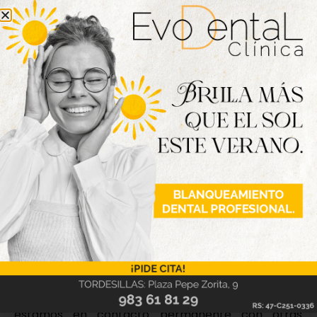
Pese a las dificultades en la organización, a día de
hoy, de las Fiestas de la Virgen de la Peña, y aunque
muchos municipios han optado por cancelar sus
fiestas de verano, Oliveira avanza que “están
presupuestados los gastos y preparados los
pliegos para llevar a cabo las fiestas en las fechas
previstas: serán las mejores fiestas posibles dentro
del presupuesto de que disponemos”.
Continúa la apuesta por la transparencia
Desde el Consistorio, Oliveira confirma que
“seguimos intentando adelantarnos a los
acontecimientos, tomando decisiones en consenso
con toda la corporación y manteniendo la
transparencia como vía para transmitir
tranquilidad”. “Hay un equipo de personas
trabajando para que todo esté bien, contamos con
más voluntarios y mejor formados que nunca y
estamos en contacto permanente con otras