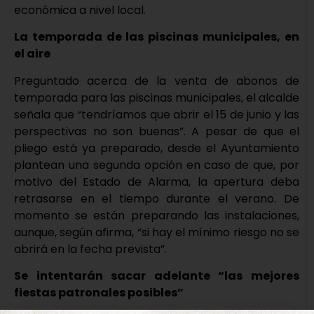
económica a nivel local.
La temporada de las piscinas municipales, en
el aire
Preguntado acerca de la venta de abonos de
temporada para las piscinas municipales, el alcalde
señala que “tendríamos que abrir el 15 de junio y las
perspectivas no son buenas”. A pesar de que el
pliego está ya preparado, desde el Ayuntamiento
plantean una segunda opción en caso de que, por
motivo del Estado de Alarma, la apertura deba
retrasarse en el tiempo durante el verano. De
momento se están preparando las instalaciones,
aunque, según afirma, “si hay el mínimo riesgo no se
abrirá en la fecha prevista”.
Se intentarán sacar adelante “las mejores
fiestas patronales posibles”