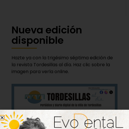
Nueva edición
disponible
Hazte ya con la trigésimo séptima edición de
la revista Tordesillas al día. Haz clic sobre la
imagen para verla online.