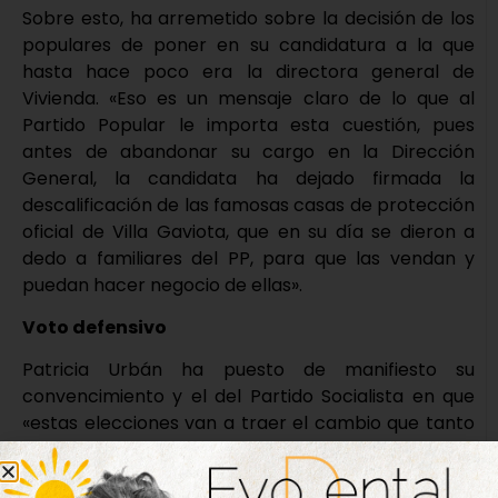
Sobre esto, ha arremetido sobre la decisión de los
populares de poner en su candidatura a la que
hasta hace poco era la directora general de
Vivienda. «Eso es un mensaje claro de lo que al
Partido Popular le importa esta cuestión, pues
antes de abandonar su cargo en la Dirección
General, la candidata ha dejado firmada la
descalificación de las famosas casas de protección
oficial de Villa Gaviota, que en su día se dieron a
dedo a familiares del PP, para que las vendan y
puedan hacer negocio de ellas».
Voto defensivo
Patricia Urbán ha puesto de manifiesto su
convencimiento y el del Partido Socialista en que
«estas elecciones van a traer el cambio que tanto
necesita Castilla y León». «Los vallisoletanos y
vallisoletanas de la capital y de la provincia