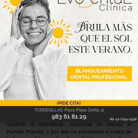
estamos muy hartos del desprecio y del ninguneo
del señor Mañueco hacia Valladolid. Todo lo que
huele a Valladolid le da tirria y los vallisoletanos ya
estamos cansados. Merecemos respeto, y ese
respeto que no nos ha dado durante estos siete
años se lo vamos a demostrar en las urnas», en
esta línea ha pedido que los vecinos y vecinas este
domingo «salgan a votar y hagan uso del voto
defensivo hacia las políticas del señor Mañueco,
para que tengamos de una vez un presidente de la
Junta que haga políticas pensando en Valladolid y
en todos los vecinos de Castilla y León».
Asimismo, en caso de no conseguir la mayoría, la
candidata ha avanzado que, si tuvieran que pactar,
tienen claro que lo harán con «partidos que
defiendan valores democráticos, que no sean
racistas ni machistas… nosotros no somos el
Partido Popular, y por ello no pactamos a costa de