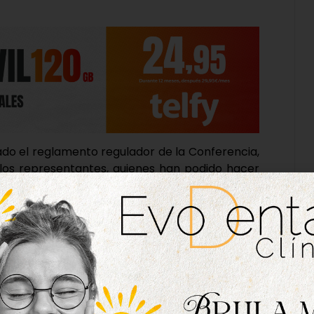
do el reglamento regulador de la Conferencia,
os representantes, quienes han podido hacer
ez Poncela, ha aprovechado la ocasión para
 Ayuntamientos tanto en este órgano como en
anteproyecto, ya que hemos participado en las
l nuevo marco jurídico del deporte», siendo, en
ente de la ley en cuanto a todo lo referente al
mesa de trabajo para el deporte inclusivo, que
 mes desde septiembre para confeccionar un
r así el deporte inclusivo en la nueva Ley.