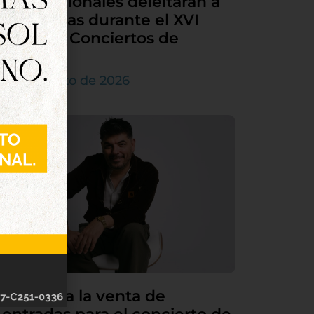
internacionales deleitarán a
Tordesillas durante el XVI
Ciclo de Conciertos de
Órgano
4 de agosto de 2026
Continúa la venta de