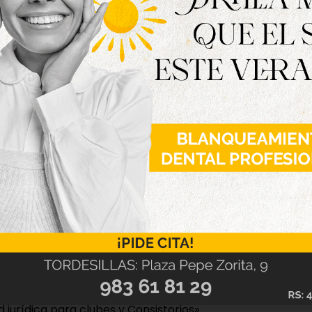
nifiesto «las novedades positivas de esta nueva
rte la categoría de derecho y que impulsa la
spectos importantes en el acceso universal al
que no están incluidos en la Ley y que desde los
uyan». En este sentido, ha hecho referencia al
 el voluntariado deportivo, que, según él, «no
 jurídica para clubes y Consistorios».