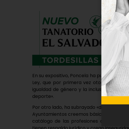
En su expositivo, Poncela ha puesto de ma
Ley, que por primera vez otorga al depo
igualdad de género y la inclusión como a
deporte».
Por otro lado, ha subrayado «dos factores 
Ayuntamientos creemos básicos que se incl
catálogo de las profesiones deportivas y
tienen respaldo jurídico y crean inseguridad