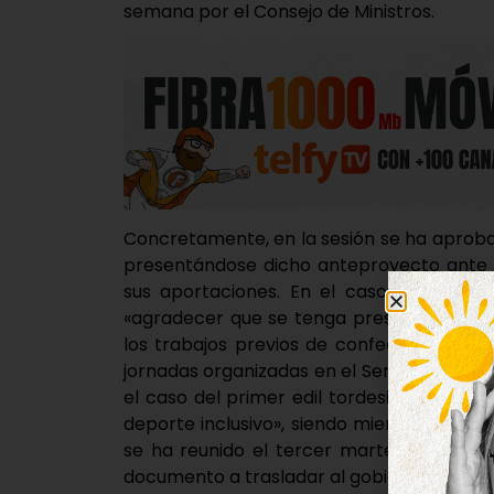
semana por el Consejo de Ministros.
Concretamente, en la sesión se ha aproba
presentándose dicho anteproyecto ante l
sus aportaciones. En el caso de Gonzál
«agradecer que se tenga presente a los
los trabajos previos de confección del 
jornadas organizadas en el Senado sobre e
el caso del primer edil tordesillano, «pon
deporte inclusivo», siendo miembro de la 
se ha reunido el tercer martes de cada
documento a trasladar al gobierno e integra