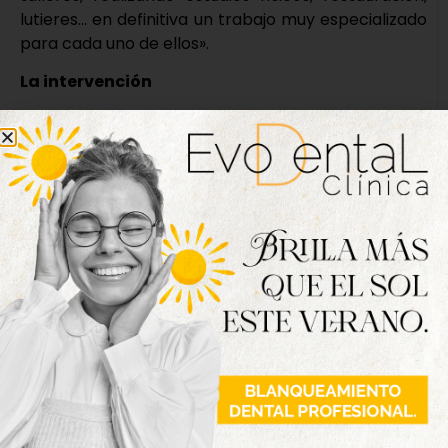
lutieres… en definitiva un trabajo muy especializado
para cada uno de ellos».
La intervención
En el caso del Virginal, datado en 1579, es una pieza
de gran calidad y rica decoración, obra de uno de
los más importantes fabricantes de instrumentos
de tecla de Flandes, Hans Bos. La restauración
supuso una limpieza técnica, su paso por la cámara
de anoxia para eliminar posibles plagas, la
consolidación del soporte, así como la
reintegración de volúmenes, color y la ampliación
de una capa protectora.
El conocido como ‘Realejo de la reina Juana’ cuenta
con un teclado de 42 notas, lo que sugiere la
posibilidad de que el instrumento hubiera sido
construido antes de 1700. El teclado se encuentra
dentro de un mueble armario con taquilla inferior