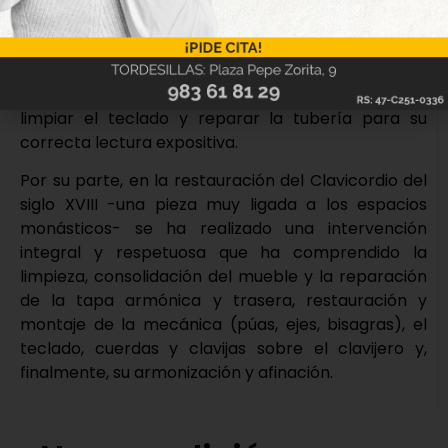
que se adorna con pintura estucada y cuarterones
llenos de lises, jarrones de azucenas y guirnaldas
con flores. Las actuaciones han permitido
consolidar, limpiar y proteger la madera, así como
limpiar el teclado y reparar la tubería para su
correcta lectura expositiva.
Por su parte, en la restauración del Clavicordio del
siglo XVIII -una pieza muy ligada a los espacios
monásticos- se ha realizado una intervención
integral y respetuosa que ha comprendido la
limpieza, consolidación del mueble y la reparación
de la tapa armónica y trasera, restauración y
montaje de la mecánica (púas, ejes, bisagras), el
teclado, cuerdas y clavijas sobre el clavijero y,
finalmente, su armonización y afinación.