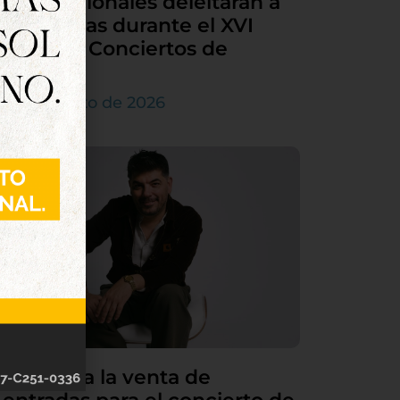
internacionales deleitarán a
Tordesillas durante el XVI
Ciclo de Conciertos de
Órgano
4 de agosto de 2026
Continúa la venta de