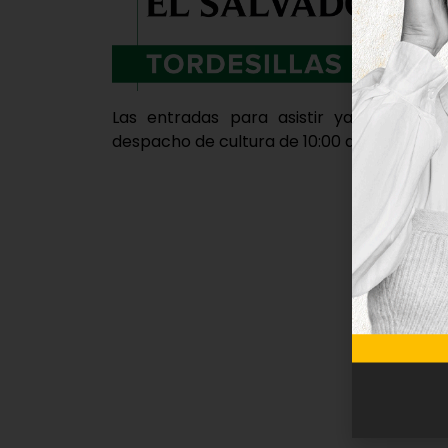
Las entradas para asistir ya pueden ad
despacho de cultura de 10:00 a 13:00 horas 