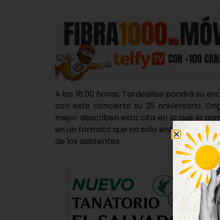
A las 18:00 horas, Tordesillas pondrá su e
con este concierto su 25 aniversario. Orig
mejor describen esta cita en la que la a
en un formato que no solo entretiene, sin
de los asistentes.