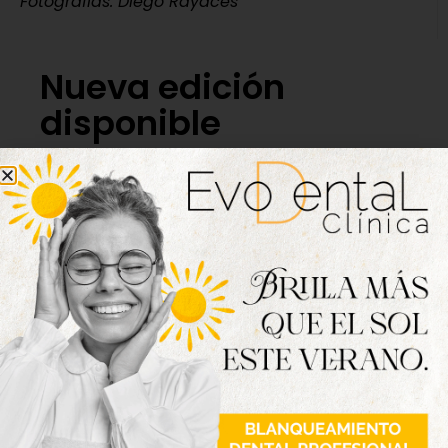
Fotografías: Diego Rayaces
Nueva edición
disponible
Hazte ya con la trigésimo séptima edición de
la revista Tordesillas al día. Haz clic sobre la
imagen para verla online.