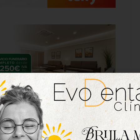
efuerzo invernal. Rubo regresa al club rojiblanco
Gibraltar, a donde se marchó antes de comenzar
illano, militando con dos equipos y dejando muy
r el Trofeo Diputación del 2017, en el que se