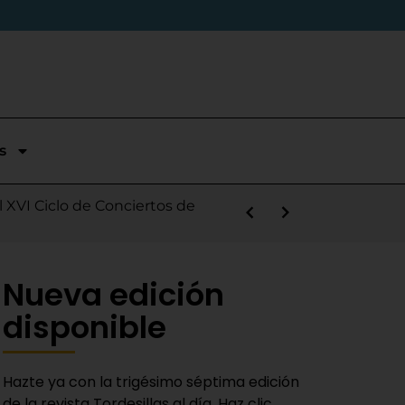
s
stórica temporada en Segunda
l XVI Ciclo de Conciertos de
s la salida de Víctor Alonso
guas Bravas y logra un puesto
las Nieves
e sábado
 Fiestas del Novillo
y adaptado a la actualidad»
Nueva edición
disponible
Hazte ya con la trigésimo séptima edición
de la revista Tordesillas al día. Haz clic