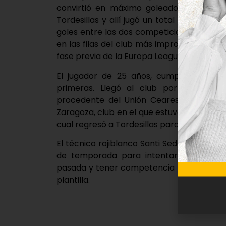
convirtió en máximo goleador a pesar de
Tordesillas y allí jugó un total de 28 par
goles entre las dos competiciones y sien
en las filas del club más improtante del pa
fase previa de la Europa League, pero que
El jugador de 25 años, cumplirá así su
primeras. Llegó al club por primera 
procedente del Unión Ceares y al final
Zaragoza, club en el que estuvo hasta el 
cual regresó a Tordesillas para terminar m
El técnico rojiblanco Santi Sedano podrá 
de temporada para intentar, por lo men
pasada y tener competencia para Juan Fra
plantilla.