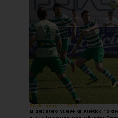
24 de enero de 2019
El delantero vuelve al Atlético Torde
etapa, tras su paso por la Primera Divis