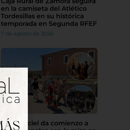
Caja Rural de Zamora seguirá
en la camiseta del Atlético
Tordesillas en su histórica
temporada en Segunda RFEF
7 de agosto de 2026
Villamarciel da comienzo a