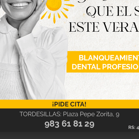
 no disputar la final que venció el Atlético
tidos entre Liga y Copa, anotando un total de 21
do el pichichi de ambas. Esta temporada recaló
ís vecino, el Europa F.C., llegando a disputar la
dando eliminado en primera ronda.
 tercera etapa como rojiblanco tras las dos
vez en invierno de la temporada 2015/2016
izar esa temporada se marchó al SD Borja de
mercado invernal de la siguiente campaña, en la
archándose al finalizar la misma a Gibraltar.
así contar con un nuevo delantero lo que resta
os, igualar los resultados de la temporada
ile, hasta ahora único delantero centro en la