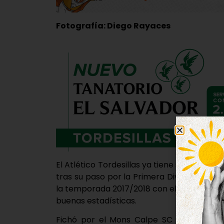
Fotografía: Diego Rayaces
El Atlético Tordesillas ya tiene su primer r
tras su paso por la Primera División de 
la temporada 2017/2018 con el club tordes
buenas estadísticas.
Fichó por el Mons Calpe SC tras finaliza