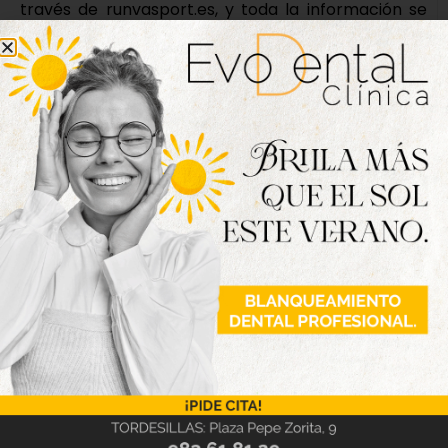
través de runvasport.es, y toda la información se
irá publicando en las redes oficiales del evento
(@torderunning en Instagram y Facebook). La
organización ya ha adelantado que esta edición
traerá novedades importantes para corredores y
público.
Fotografías: Diego Rayaces
Nueva edición
disponible
Hazte ya con la trigésimo séptima edición de
la revista Tordesillas al día. Haz clic sobre la
imagen para verla online.