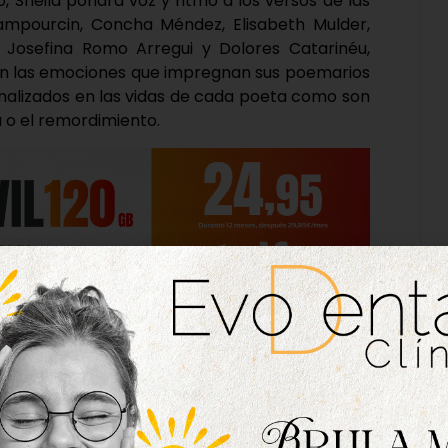
Sheila pondrá voz y ritmo a los versos de las
mpourcin, Concha Méndez, Elisabeth Mulder,
, Josefina Romo Arregui y Dolores Catarinéu,
n las emociones que impregnan sus poemarios
nalizados en las vidas de cada poeta como son
ena o el remordimiento.
an a la venta. Aunque el concierto entra en el
 aún de manera individual en el despacho de
s de la página web entradastordesillas.net. En
ran fuera del Bono será de 5 euros.