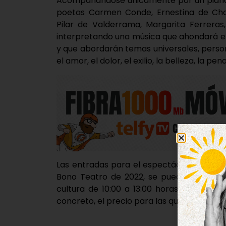
Acompañándose únicamente por un piano, 
poetas Carmen Conde, Ernestina de Cha
Pilar de Valderrama, Margarita Ferreras
interpretando una música que ahondará e
y que abordarán temas universales, perso
el amor, el dolor, el exilio, la belleza, la p
Las entradas para el espectáculo continú
Bono Teatro de 2022, se pueden adquirir
cultura de 10:00 a 13:00 horas, o a travé
concreto, el precio para las que se adquie