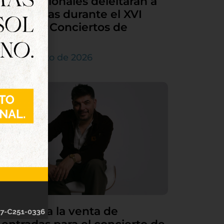
internacionales deleitarán a
Tordesillas durante el XVI
Ciclo de Conciertos de
Órgano
4 de agosto de 2026
Continúa la venta de