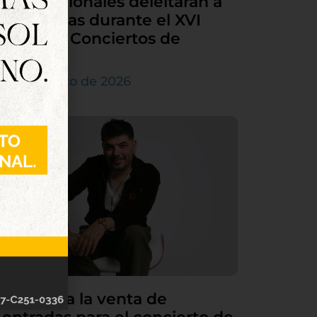
internacionales deleitarán a
Tordesillas durante el XVI
Ciclo de Conciertos de
Órgano
4 de agosto de 2026
Continúa la venta de