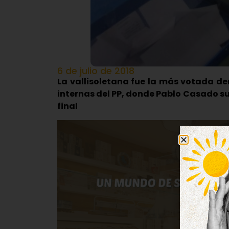
6 de julio de 2018
La vallisoletana fue la más votada den
internas del PP, donde Pablo Casado sum
final