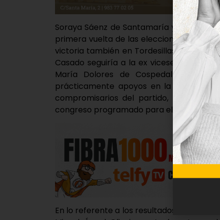
Soraya Sáenz de Santamaría y Pablo Casa
primera vuelta de las elecciones internas d
victoria también en Tordesillas y su coma
Casado seguiría a la ex vicesecretaria de
María Dolores de Cospedal como José
prácticamente apoyos en la villa con 6
compromisarios del partido, los que ele
congreso programado para el 20 y el 21 de j
En lo referente a los resultados como com