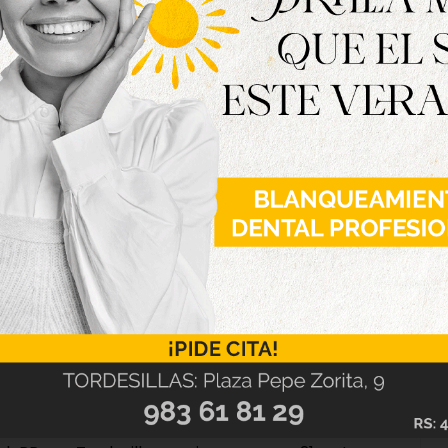
do son los dos candidatos “vencedores” de la
el PP. La vallisoletana consiguió alzarse con la
rca al conseguir el 56.41 % de los votos. Pablo
l gobierno, con el 25,64 % de los votos. Tanto
 Manuel García-Margallo no consiguieron
 y 1 voto respectivamente. Ahora serán los
girán a su presidente nacional, dentro de un
ulio.
promisarios para ese encuentro estatal del PP,