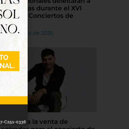
internacionales deleitarán a
Tordesillas durante el XVI
Ciclo de Conciertos de
Órgano
4 de agosto de 2026
Continúa la venta de