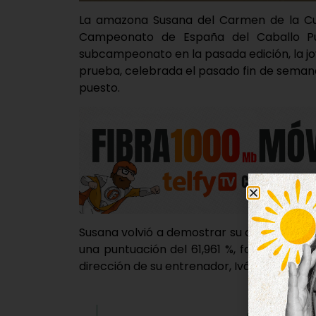
La amazona Susana del Carmen de la Cue
Campeonato de España del Caballo Pur
subcampeonato en la pasada edición, la j
prueba, celebrada el pasado fin de semana
puesto.
Susana volvió a demostrar su alto nivel 
una puntuación del 61,961 %, formando bi
dirección de su entrenador, Iván Seco de la 