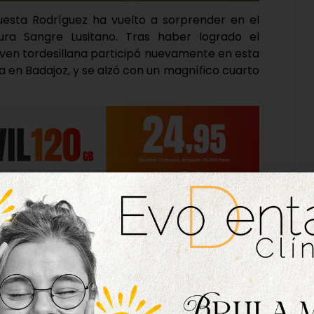
sta Rodríguez ha vuelto a sorprender en el
a Sangre Lusitano. Tras haber logrado el
oven tordesillana participó nuevamente en esta
 en Badajoz, y se alzó con un magnífico cuarto
competitivo una vez más, alcanzando alcanzando
nomio con su caballo Lorca de Pujedo y bajo la
Iglesia.