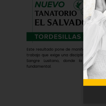
Este resultado pone de manifiesto el esfu
trabajo que exige una disciplina tan téc
Sangre Lusitano, donde la compenet
fundamental.