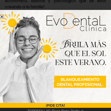
económico, laboral y psicológico que se está
creando a la familia”.
Elisa y su familia exigen a la administración regional
ser comunicados en forma de la supresión del
servicio, como corresponde a un acto
administrativo: por escrito, motivado y con pie de
recurso. “Es evidente que en este caso la Junta de
Castilla y León y la Dirección del Centro han
actuado como una vía de hecho y sin
procedimiento ninguno”, afirma Elisa.
Nueva edición
disponible
Hazte ya con la trigésimo séptima edición de
la revista Tordesillas al día. Haz clic sobre la