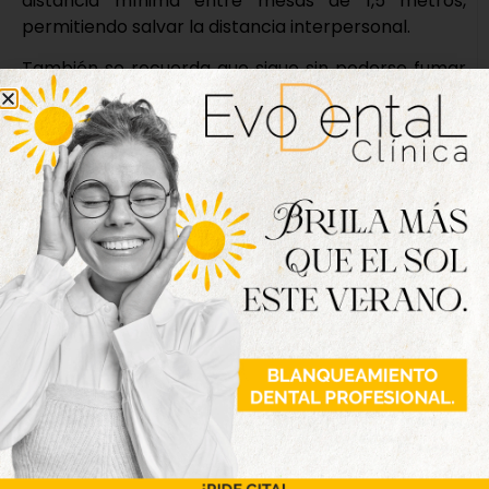
distancia mínima entre mesas de 1,5 metros,
permitiendo salvar la distancia interpersonal.
También se recuerda que sigue sin poderse fumar
en la vía pública o en espacios al aire libre cuando
no se pueda respetar una distancia de seguridad
de, al menos, dos metros. En ningún caso se puede
fumar en terrazas, veladores o similares. De igual
manera, quedan sin efecto las medidas referidas a
la limitación de la movilidad ciudadana y
restricciones a la circulación (cierres perimetrales)
vigentes mediante las diferentes órdenes dictadas
por la Consejería de Sanidad.
Nueva edición
disponible