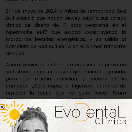
El 1 de mayo de 2024, a mitad de temporada, Red
Bull anunció que Adrian Newey dejaría sus tareas
diarias de diseño de F1 para centrarse en el
hipercoche RB17 que estaba construyendo la
marca de bebidas energéticas, y su salida al
completo de Red Bull sería en el primer trimestre
de 2025.
Ahora, Newey se enfrenta a un nuevo capítulo en
su historia: coger un equipo que nunca ha ganado,
pero con mucha ambición, y hacerlo al fin
campeón. ¿Será capaz el ingeniero británico de
rematar la faena que no pudo hacer
Team
Silverstone
como Jordan en 1999?
APUESTAS