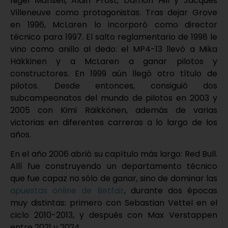
Nigel Mansell, Alain Prost, Damon Hill y Jacques
Villeneuve como protagonistas. Tras dejar Grove
en 1996, McLaren lo incorporó como director
técnico para 1997. El salto reglamentario de 1998 le
vino como anillo al dedo: el MP4-13 llevó a Mika
Häkkinen y a McLaren a ganar pilotos y
constructores. En 1999 aún llegó otro título de
pilotos. Desde entonces, consiguió dos
subcampeonatos del mundo de pilotos en 2003 y
2005 con Kimi Räikkönen, además de varias
victorias en diferentes carreras a lo largo de los
años.
En el año 2006 abrió su capítulo más largo: Red Bull.
Allí fue construyendo un departamento técnico
que fue capaz no sólo de ganar, sino de dominar las
apuestas online de Betfair
, durante dos épocas
muy distintas: primero con Sebastian Vettel en el
ciclo 2010-2013, y después con Max Verstappen
entre 2021 y 2024.