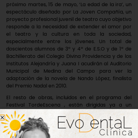
próximo martes, 15 de mayo, ‘La edad de la ira’, un
espectáculo diseñado por La Joven Compañía, un
proyecto profesional juvenil de teatro cuyo objetivo
responde a la necesidad de extender el amor por
el teatro y la cultura en toda la sociedad,
especialmente entre los jóvenes. Un total de
doscientos alumnos de 3º y 4º de E.S.O y de 1º de
Bachillerato del Colegio Divina Providencia y de los
Institutos Alejandría y Juana I acudirán al Auditorio
Municipal de Medina del Campo para ver la
adaptación de la novela de Nando López, finalista
del Premio Nadal en 2010.
El resto de obras, incluidos en el programa del
Festival TordeEscena , están dirigidas ya a un
público más adulto, donde se verán obras cómicas,
de thriller de género negro o con un claro
protagonismo musical.