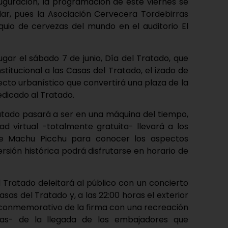
auguración, la programación de este viernes se
dar, pues la Asociación Cervecera Tordebirras
quio de cervezas del mundo en el auditorio El
lugar el sábado 7 de junio, Día del Tratado, que
nstitucional a las Casas del Tratado, el izado de
cto urbanístico que convertirá una plaza de la
dicado al Tratado.
Tratado pasará a ser en una máquina del tiempo,
ad virtual -totalmente gratuita- llevará a los
 de Machu Picchu para conocer los aspectos
mersión histórica podrá disfrutarse en horario de
del Tratado deleitará al público con un concierto
sas del Tratado y, a las 22:00 horas el exterior
to conmemorativo de la firma con una recreación
llas- de la llegada de los embajadores que