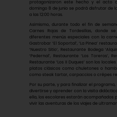
protagonizaron este hecho y el acto c
domingo 8 de junio se podrá disfrutar de l
a las 12:00 horas.
Asimismo, durante todo el fin de semana
Carnes Rojas de Tordesillas, donde s
diferentes menús especiales con la carn
Gastrobar ‘El Soportal’, ‘La Pinea’ restau
‘Nuestro Sitio’, Restaurante Bodega ‘Alqu
‘Pedernal’, Restaurante ‘Los Toreros’, Re
Restaurante ‘Los II Duques’ son los locale
platos clásicos como chuletones o hambu
como steak tartar, carpaccios o crêpes re
Por su parte, y para finalizar el programa
divertirse y aprender con la visita didácti
ella, los escolares estarán acompañados p
vivir las aventuras de los viajes de ultramar