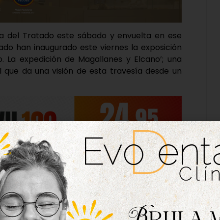
 del Tratado este sábado y envuelta en ese
ado han inaugurado este viernes la exposición
. La expedición de Magallanes y Elcano’; una
l que da una visión de esta travesía desde un
as, vistas de ciudades, cartas náuticas,
mentos, la exposición realiza un recorrido
santes de este viaje; desde sus antecedentes y
sta llegar a las consecuencias del mismo.