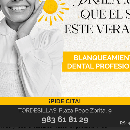
ón del mundo, que se inició en 1519 y finalizó en
la historia, que puede ser comparable con hitos
na. Esta empresa española fue impulsada y
ado a España Fernando de Magallanes, y
ebastián Elcano, natural de Guetaria, una vez
as islas Filipinas.
ernes y podrá visitarse hasta el próximo 7 de