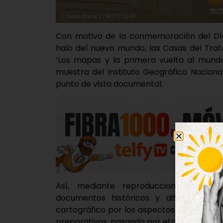
Con motivo de la conmemoración del Día
halo del nuevo mundo, las Casas del Trat
‘Los mapas y la primera vuelta al mundo
muestra del Instituto Geográfico Naciona
punto de vista documental.
Así, mediante reproducciones de map
documentos históricos y diferentes ele
cartográfico por los aspectos más intere
preparativos, pasando por el desarrollo ha