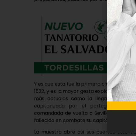
Y es que esta fue la primera circunnavegaci
1522, y es la mayor gesta exploradora de 
más actuales como la llegada a la Lu
capitaneada por el portugués emigr
comandada de vuelta a Sevilla por Juan S
fallecido en combate su capitán general en l
La muestra abre así sus puertas este vi