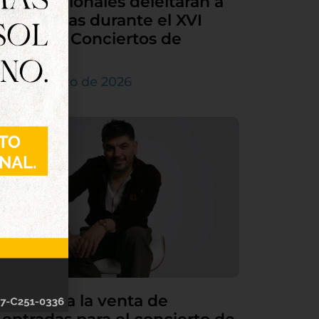
internacionales deleitarán a
Tordesillas durante el XVI
Ciclo de Conciertos de
Órgano
4 de agosto de 2026
Continúa la venta de