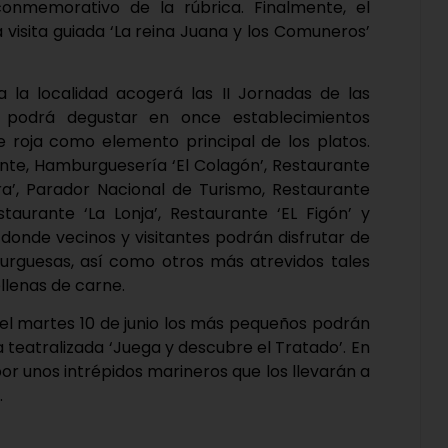
onmemorativo de la rúbrica. Finalmente, el
a visita guiada ‘La reina Juana y los Comuneros’
 la localidad acogerá las II Jornadas de las
e podrá degustar en once establecimientos
e roja como elemento principal de los platos.
rante, Hamburguesería ‘El Colagón’, Restaurante
ira’, Parador Nacional de Turismo, Restaurante
staurante ‘La Lonja’, Restaurante ‘EL Figón’ y
s donde vecinos y visitantes podrán disfrutar de
rguesas, así como otros más atrevidos tales
llenas de carne.
, el martes 10 de junio los más pequeños podrán
ca teatralizada ‘Juega y descubre el Tratado’. En
or unos intrépidos marineros que los llevarán a
.