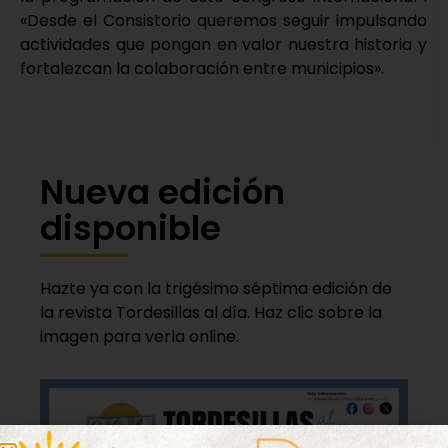
«Desde el Consistorio queremos seguir impulsando
actividades que pongan en valor nuestra historia y
fortalezcan la colaboración entre municipios».
Nueva edición
disponible
Hazte ya con la trigésimo séptima edición de
la revista Tordesillas al día. Haz clic sobre la
imagen para verla online.