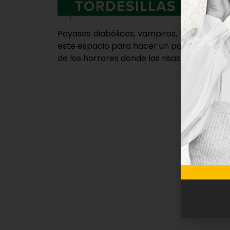
Payasos diabólicos, vampiros, hombres lobo
este espacio para hacer un parón en su reco
de los horrores donde las risas y el disfrute