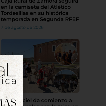
Caja Rural de Zamora seguirá
en la camiseta del Atlético
Tordesillas en su histórica
temporada en Segunda RFEF
7 de agosto de 2026
Villamarciel da comienzo a