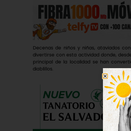
Decenas de niños y niñas, ataviados con
divertirse con esta actividad donde, desd
principal de la localidad se han conver
diablillos.