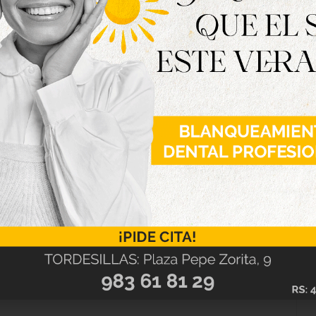
, brujas, y seres del más allá se han citado en
rrido del terror y disfrutar de su propia fiesta
 han sido la tónica principal.