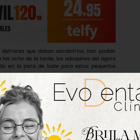
 disfraces que daban escalofríos, han podido
e las ocho de la tarde, los adoquines del ágora
tido en la pista de baile para estos pequeños