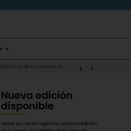
s
stórica temporada en Segunda
l XVI Ciclo de Conciertos de
s la salida de Víctor Alonso
guas Bravas y logra un puesto
las Nieves
e sábado
 Fiestas del Novillo
y adaptado a la actualidad»
Nueva edición
disponible
Hazte ya con la trigésimo séptima edición
de la revista Tordesillas al día. Haz clic